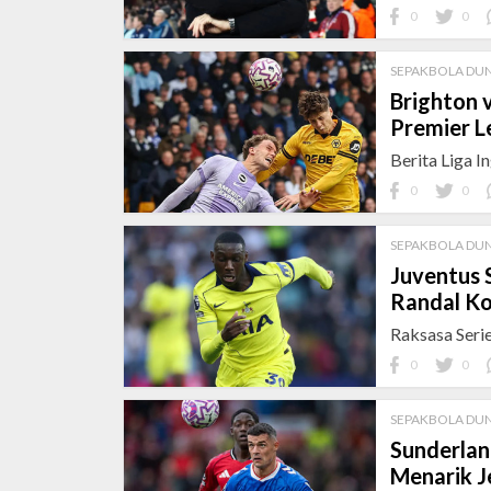
0
0
SEPAKBOLA DU
Brighton 
Premier L
Berita Liga In
0
0
SEPAKBOLA DU
Juventus 
Randal Ko
Raksasa Seri
0
0
SEPAKBOLA DU
Sunderlan
Menarik J