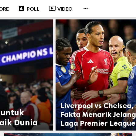
poll
ondemand_video

CORE
POLL
VIDEO
Liverpool vs Chelsea, 
 untuk
Fakta Menarik Jelan
aik Dunia
Laga Premier League