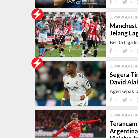
0
0
SEPAKBOLA DU
Mancheste
Jelang La
Berita Liga In
0
0
SEPAKBOLA DU
Segera Ti
David Ala
Agen sepak bo
0
0
SEPAKBOLA DU
Terancam 
Argentina