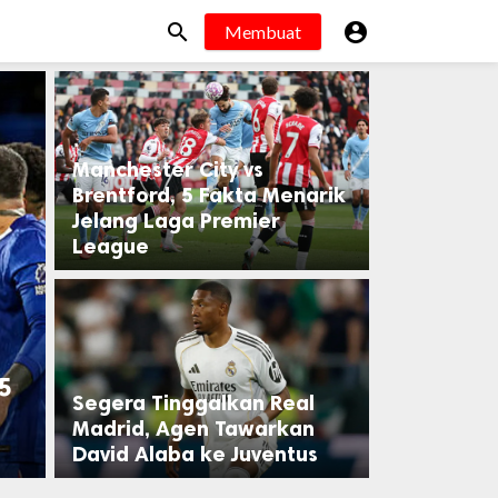


Membuat
Manchester City vs
Brentford, 5 Fakta Menarik
Jelang Laga Premier
League
5
Segera Tinggalkan Real
g
Madrid, Agen Tawarkan
David Alaba ke Juventus