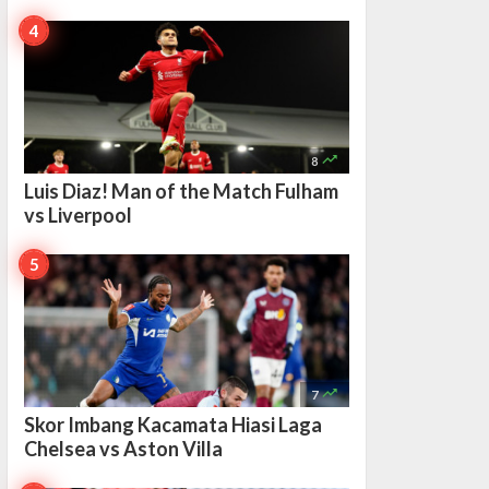

8
Luis Diaz! Man of the Match Fulham
vs Liverpool

7
Skor Imbang Kacamata Hiasi Laga
Chelsea vs Aston Villa