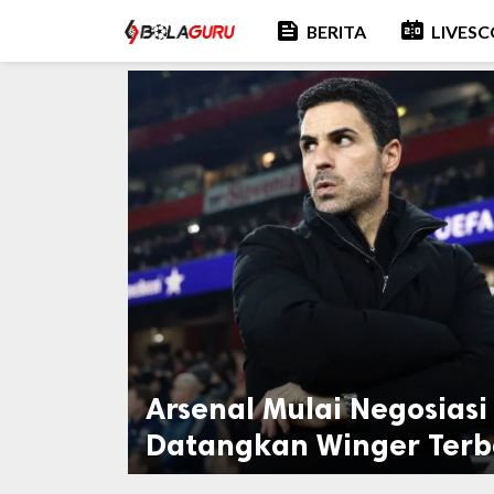
feed
scoreboard
BERITA
LIVES
Arsenal Mulai Negosiasi
Datangkan Winger Terb