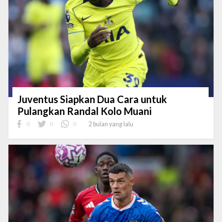
Juventus Siapkan Dua Cara untuk
Pulangkan Randal Kolo Muani
0
0
0
2 bulan yang lalu