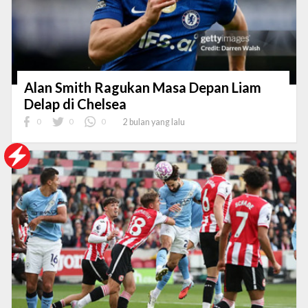
Alan Smith Ragukan Masa Depan Liam
Delap di Chelsea
0
0
0
2 bulan yang lalu