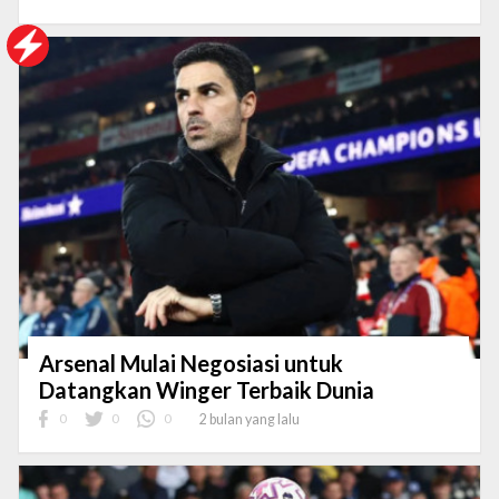
Arsenal Mulai Negosiasi untuk
Datangkan Winger Terbaik Dunia
0
0
0
2 bulan yang lalu