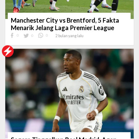
Manchester City vs Brentford, 5 Fakta
Menarik Jelang Laga Premier League
0
0
0
2 bulan yang lalu