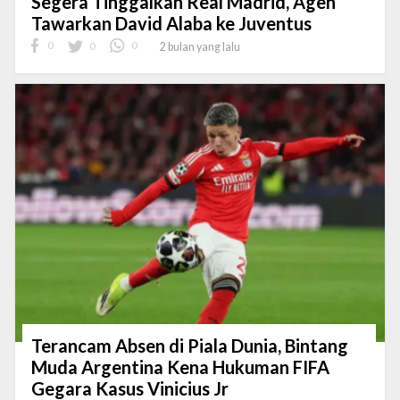
Segera Tinggalkan Real Madrid, Agen
Tawarkan David Alaba ke Juventus
0
0
0
2 bulan yang lalu
Terancam Absen di Piala Dunia, Bintang
Muda Argentina Kena Hukuman FIFA
Gegara Kasus Vinicius Jr