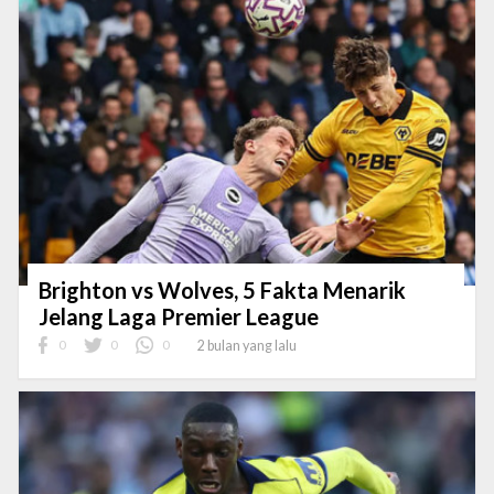
Brighton vs Wolves, 5 Fakta Menarik
Jelang Laga Premier League
0
0
0
2 bulan yang lalu