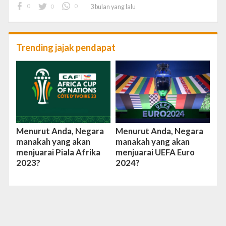
0
0
0
3 bulan yang lalu
Trending jajak pendapat
Menurut Anda, Negara
Menurut Anda, Negara
manakah yang akan
manakah yang akan
menjuarai Piala Afrika
menjuarai UEFA Euro
2023?
2024?
Hari ini Top
Postingan