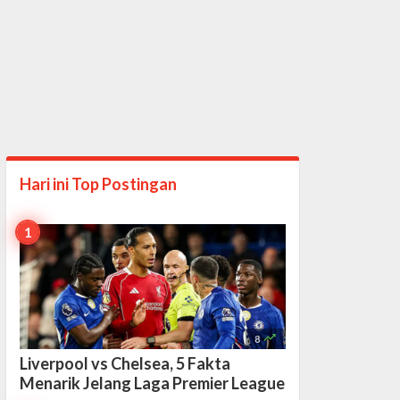
Hari ini Top
Postingan

8
Liverpool vs Chelsea, 5 Fakta
Menarik Jelang Laga Premier League