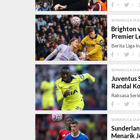
0
0
SEPAKBOLA DU
Brighton 
Premier L
Berita Liga In
0
0
SEPAKBOLA DU
Juventus 
Randal Ko
Raksasa Seri
0
0
SEPAKBOLA DU
Sunderlan
Menarik J