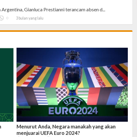
Argentina, Gianluca Prestianni terancam absen d...
0
3 bulan yang lalu
n
Menurut Anda, Negara manakah yang akan
menjuarai UEFA Euro 2024?