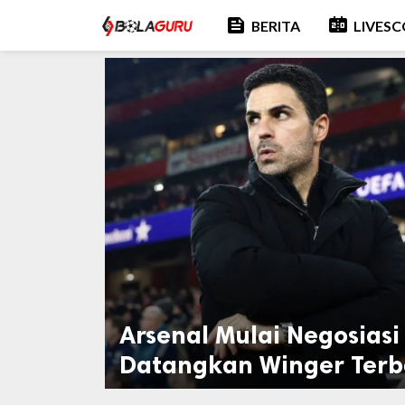
feed
scoreboard
BERITA
LIVES
Arsenal Mulai Negosiasi
Datangkan Winger Terb