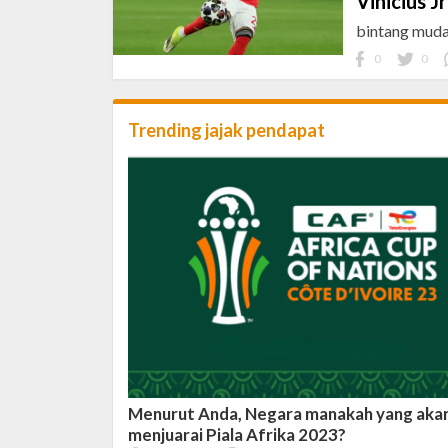
Vinicius Jr
bintang muda 
0
0
Trending jajak pendapat
Menurut Anda, Negara manakah yang aka
menjuarai Piala Afrika 2023?