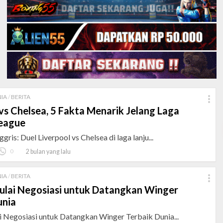
NIA
/
BERITA

 vs Chelsea, 5 Fakta Menarik Jelang Laga
eague
ggris: Duel Liverpool vs Chelsea di laga lanju...
0
2 bulan yang lalu
NIA
/
BERITA

ulai Negosiasi untuk Datangkan Winger
unia
i Negosiasi untuk Datangkan Winger Terbaik Dunia...