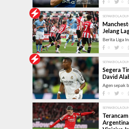
0
0
SEPAKBOLA DU
Mancheste
Jelang La
Berita Liga In
0
0
SEPAKBOLA DU
Segera Ti
David Ala
Agen sepak bo
0
0
SEPAKBOLA DU
Terancam 
Argentina