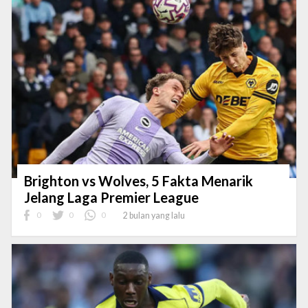
Brighton vs Wolves, 5 Fakta Menarik
Jelang Laga Premier League
0
0
0
2 bulan yang lalu