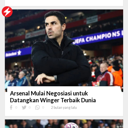
Arsenal Mulai Negosiasi untuk
Datangkan Winger Terbaik Dunia
0
0
0
2 bulan yang lalu