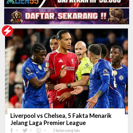
Liverpool vs Chelsea, 5 Fakta Menarik
Jelang Laga Premier League
0
0
0
2 bulan yang lalu