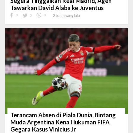
Segera Tinggalkan Real Madrid, Agen
Tawarkan David Alaba ke Juventus
0
0
0
2 bulan yang lalu
Terancam Absen di Piala Dunia, Bintang
Muda Argentina Kena Hukuman FIFA
Gegara Kasus Vinicius Jr