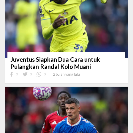
Juventus Siapkan Dua Cara untuk
Pulangkan Randal Kolo Muani
0
0
0
2 bulan yang lalu