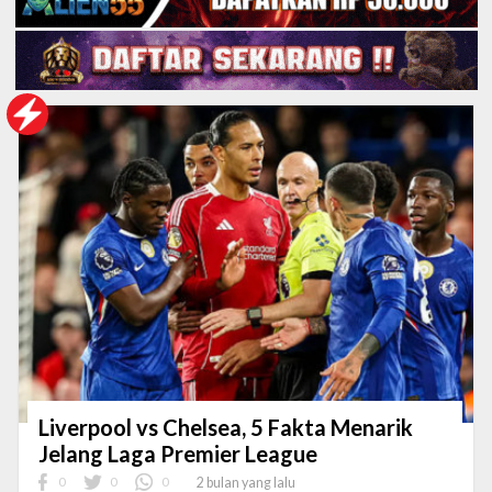
Liverpool vs Chelsea, 5 Fakta Menarik
Jelang Laga Premier League
0
0
0
2 bulan yang lalu