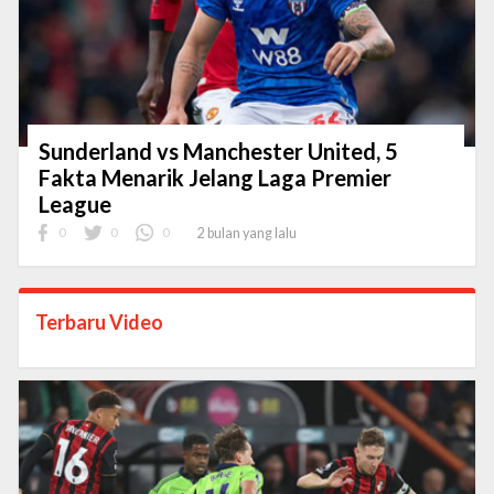
Sunderland vs Manchester United, 5
Fakta Menarik Jelang Laga Premier
League
0
0
0
2 bulan yang lalu
Terbaru Video