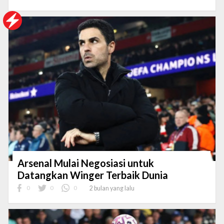
Arsenal Mulai Negosiasi untuk
Datangkan Winger Terbaik Dunia
0
0
0
2 bulan yang lalu