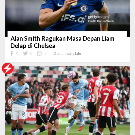
Alan Smith Ragukan Masa Depan Liam
Delap di Chelsea
0
0
0
2 bulan yang lalu