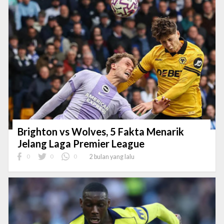
Brighton vs Wolves, 5 Fakta Menarik
Jelang Laga Premier League
0
0
0
2 bulan yang lalu