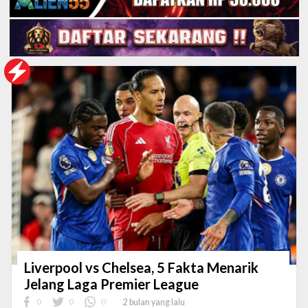
Liverpool vs Chelsea, 5 Fakta Menarik
Jelang Laga Premier League
0
0
0
2 bulan yang lalu