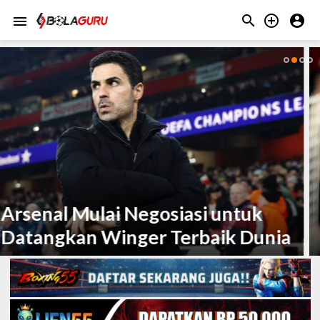



menu
Liverpool vs Chelsea, 5 Fakta
Menarik Jelang Laga Premier
League