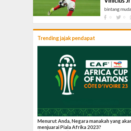
Vinicius Jr
bintang muda 
0
0
Trending jajak pendapat
Menurut Anda, Negara manakah yang aka
menjuarai Piala Afrika 2023?