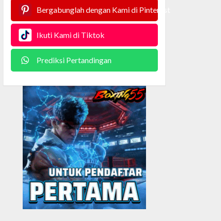
Bergabunglah dengan Kami di Pinterest
Ikuti Kami di Tiktok
Prediksi Pertandingan