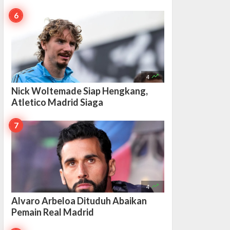

4
Nick Woltemade Siap Hengkang,
Atletico Madrid Siaga

4
Alvaro Arbeloa Dituduh Abaikan
Pemain Real Madrid