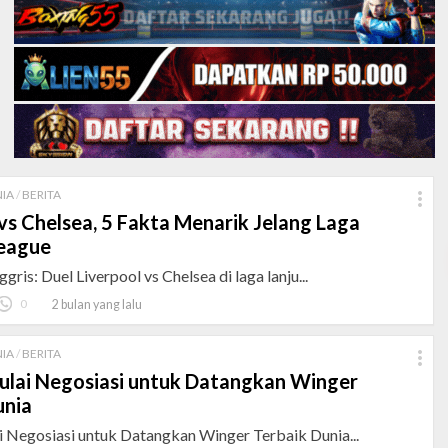
NIA
/
BERITA

 vs Chelsea, 5 Fakta Menarik Jelang Laga
eague
ggris: Duel Liverpool vs Chelsea di laga lanju...
0
2 bulan yang lalu
NIA
/
BERITA

ulai Negosiasi untuk Datangkan Winger
unia
i Negosiasi untuk Datangkan Winger Terbaik Dunia...