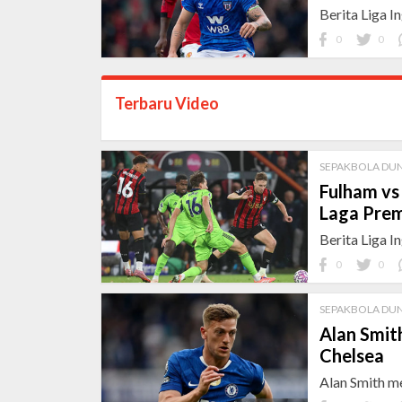
Berita Liga I
0
0
Terbaru Video
SEPAKBOLA DU
Fulham vs
Laga Prem
Berita Liga I
0
0
SEPAKBOLA DU
Alan Smit
Chelsea
Alan Smith me