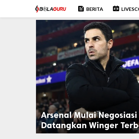
feed
scoreboard
BERITA
LIVES
Arsenal Mulai Negosiasi
Datangkan Winger Terb