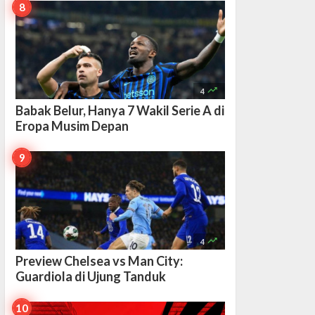

4
Babak Belur, Hanya 7 Wakil Serie A di
Eropa Musim Depan

4
Preview Chelsea vs Man City:
Guardiola di Ujung Tanduk