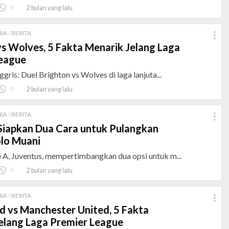
0
2 bulan yang lalu
NIA
/
BERITA

vs Wolves, 5 Fakta Menarik Jelang Laga
eague
ggris: Duel Brighton vs Wolves di laga lanjuta...
0
2 bulan yang lalu
NIA
/
BERITA

Siapkan Dua Cara untuk Pulangkan
lo Muani
e A, Juventus, mempertimbangkan dua opsi untuk m...
0
2 bulan yang lalu
NIA
/
BERITA

d vs Manchester United, 5 Fakta
elang Laga Premier League