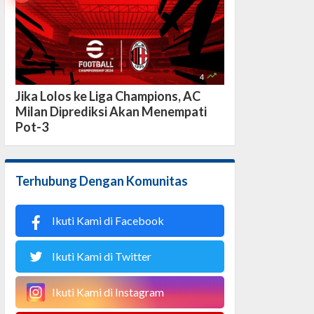

4
Jika Lolos ke Liga Champions, AC
Milan Diprediksi Akan Menempati
Pot-3
Terhubung Dengan Komunitas
Ikuti Kami di Facebook
Ikuti Kami di Twitter
Ikuti Kami di Instagram