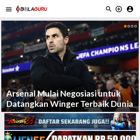



menu
Live
nal Mulai Negosiasi untuk
Mena
ngkan Winger Terbaik Dunia
Lea