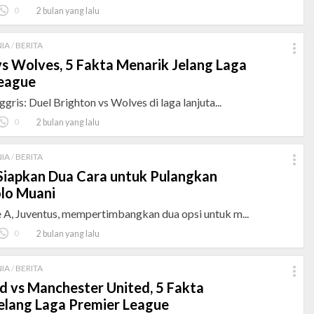
0
2 bulan yang lalu
NIA
/
BERITA

vs Wolves, 5 Fakta Menarik Jelang Laga
eague
ggris: Duel Brighton vs Wolves di laga lanjuta...
0
2 bulan yang lalu
NIA
/
BERITA

Siapkan Dua Cara untuk Pulangkan
lo Muani
e A, Juventus, mempertimbangkan dua opsi untuk m...
0
2 bulan yang lalu
NIA
/
BERITA

d vs Manchester United, 5 Fakta
elang Laga Premier League