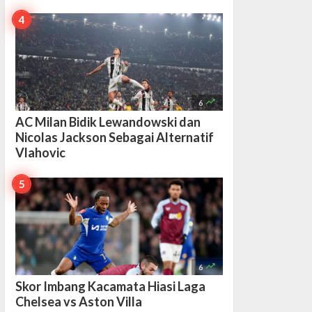

6
AC Milan Bidik Lewandowski dan
Nicolas Jackson Sebagai Alternatif
Vlahovic

6
Skor Imbang Kacamata Hiasi Laga
Chelsea vs Aston Villa