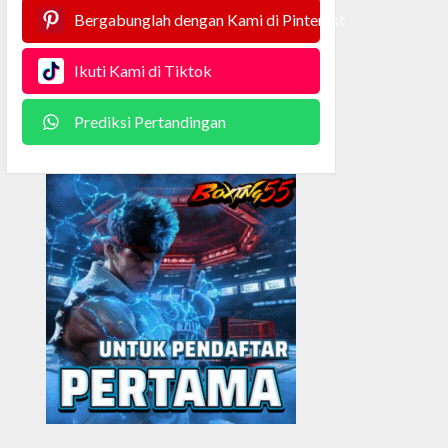
Bergabunglah dengan Kami di Pinterest
Ikuti Kami di Tiktok
Prediksi Pertandingan