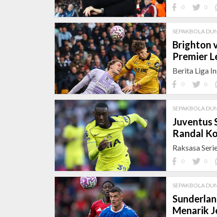
0
0
SEPAKBOLA DU
Brighton 
Premier L
Berita Liga In
0
0
SEPAKBOLA DU
Juventus 
Randal Ko
Raksasa Seri
0
0
SEPAKBOLA DU
Sunderlan
Menarik J