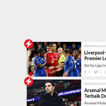
SEPAKBOLA DU
Liverpool
Premier L
Berita Liga In
0
0
SEPAKBOLA DU
Arsenal M
Terbaik D
Arsenal Mula