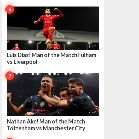

6
Luis Diaz! Man of the Match Fulham
vs Liverpool

5
Nathan Ake! Man of the Match
Tottenham vs Manchester City