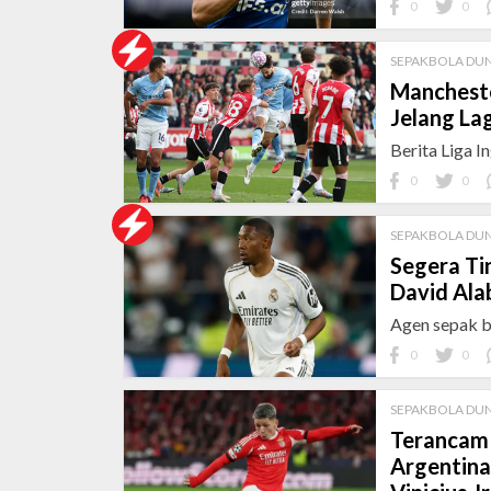
0
0
SEPAKBOLA DU
Mancheste
Jelang La
Berita Liga In
0
0
SEPAKBOLA DU
Segera Ti
David Ala
Agen sepak bo
0
0
SEPAKBOLA DU
Terancam 
Argentina