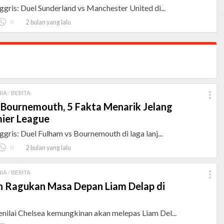
nggris: Duel Sunderland vs Manchester United di...
0
2 bulan yang lalu
NIA
/
BERITA

 Bournemouth, 5 Fakta Menarik Jelang
ier League
nggris: Duel Fulham vs Bournemouth di laga lanj...
0
2 bulan yang lalu
NIA
/
BERITA

h Ragukan Masa Depan Liam Delap di
nilai Chelsea kemungkinan akan melepas Liam Del...