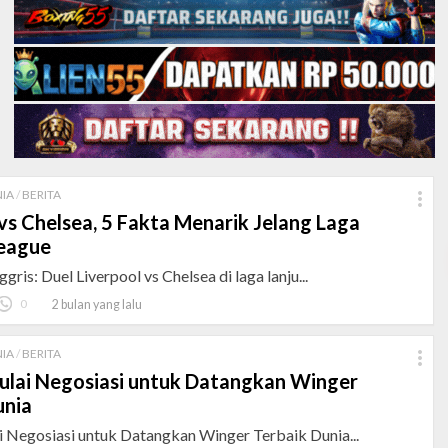
NIA
/
BERITA

 vs Chelsea, 5 Fakta Menarik Jelang Laga
eague
ggris: Duel Liverpool vs Chelsea di laga lanju...
0
2 bulan yang lalu
NIA
/
BERITA

ulai Negosiasi untuk Datangkan Winger
unia
i Negosiasi untuk Datangkan Winger Terbaik Dunia...