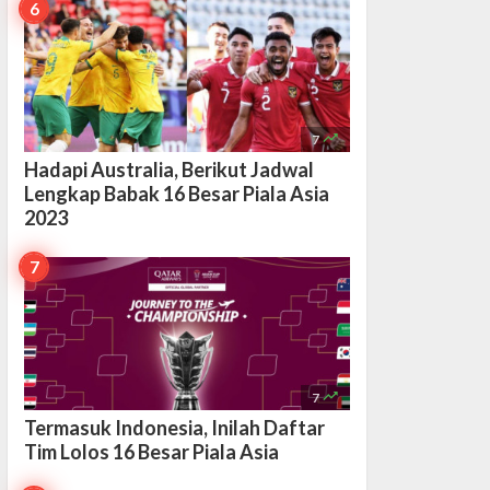

7
Hadapi Australia, Berikut Jadwal
Lengkap Babak 16 Besar Piala Asia
2023

7
Termasuk Indonesia, Inilah Daftar
Tim Lolos 16 Besar Piala Asia