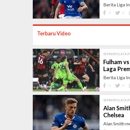
Berita Liga I
0
0
Terbaru Video
SEPAKBOLA DU
Fulham vs
Laga Prem
Berita Liga I
0
0
SEPAKBOLA DU
Alan Smit
Chelsea
Alan Smith me