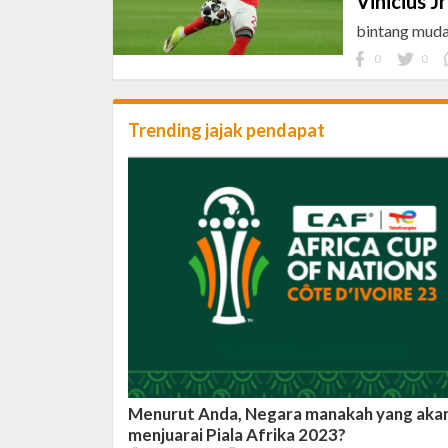
Vinicius Jr
bintang muda 
0
0
Trending jajak pendapat
Menurut Anda, Negara manakah yang aka
menjuarai Piala Afrika 2023?