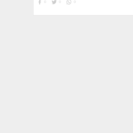
0
0
0