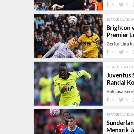
0
0
SEPAKBOLA DU
Brighton 
Premier L
Berita Liga In
0
0
SEPAKBOLA DU
Juventus 
Randal Ko
Raksasa Seri
0
0
SEPAKBOLA DU
Sunderlan
Menarik J