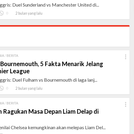
nggris: Duel Sunderland vs Manchester United di...
0
2 bulan yang lalu
NIA
/
BERITA

 Bournemouth, 5 Fakta Menarik Jelang
ier League
nggris: Duel Fulham vs Bournemouth di laga lanj...
0
2 bulan yang lalu
NIA
/
BERITA

h Ragukan Masa Depan Liam Delap di
nilai Chelsea kemungkinan akan melepas Liam Del...