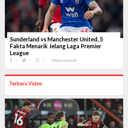
Sunderland vs Manchester United, 5
Fakta Menarik Jelang Laga Premier
League
0
0
0
3 bulan yang lalu
Terbaru Video