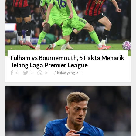
Fulham vs Bournemouth, 5 Fakta Menarik
Jelang Laga Premier League
0
0
0
3 bulan yang lalu