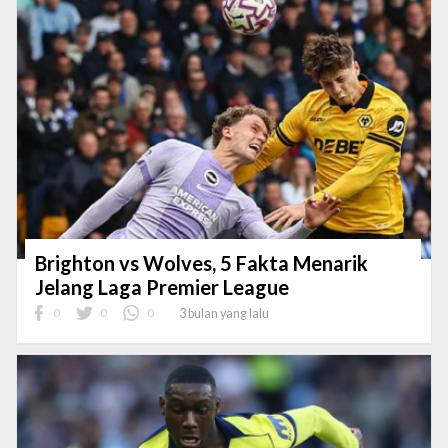
Brighton vs Wolves, 5 Fakta Menarik
Jelang Laga Premier League
0
0
0
3 bulan yang lalu