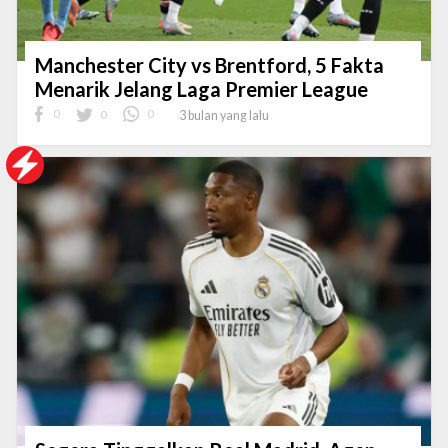
Manchester City vs Brentford, 5 Fakta
Menarik Jelang Laga Premier League
0
0
0
3 bulan yang lalu