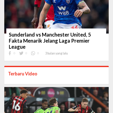
Sunderland vs Manchester United, 5
Fakta Menarik Jelang Laga Premier
League
0
0
0
3 bulan yang lalu
Terbaru Video