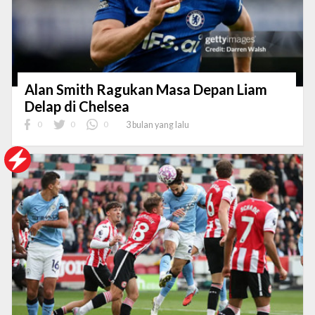
Alan Smith Ragukan Masa Depan Liam
Delap di Chelsea
0
0
0
3 bulan yang lalu