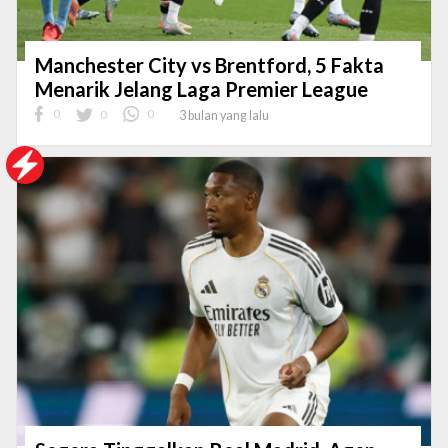
Manchester City vs Brentford, 5 Fakta
Menarik Jelang Laga Premier League
0
0
0
3 bulan yang lalu