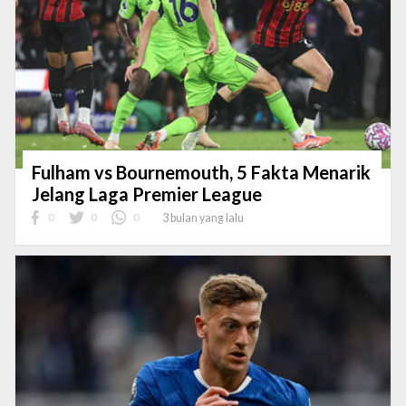
Fulham vs Bournemouth, 5 Fakta Menarik
Jelang Laga Premier League
0
0
0
3 bulan yang lalu