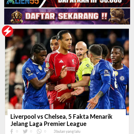
Liverpool vs Chelsea, 5 Fakta Menarik
Jelang Laga Premier League
0
0
0
3 bulan yang lalu