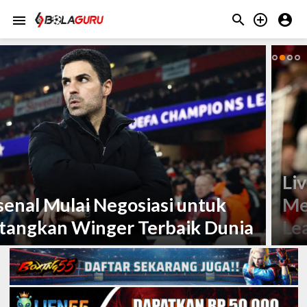



menu
Liverpool vs Chelsea, 5 Fakta
Menarik Jelang Laga Premier
League