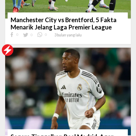
Manchester City vs Brentford, 5 Fakta
Menarik Jelang Laga Premier League
0
0
0
3 bulan yang lalu