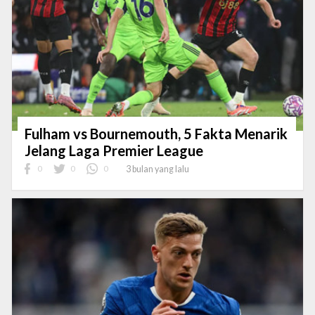
Fulham vs Bournemouth, 5 Fakta Menarik
Jelang Laga Premier League
0
0
0
3 bulan yang lalu