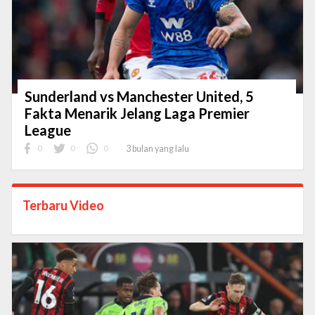
Sunderland vs Manchester United, 5
Fakta Menarik Jelang Laga Premier
League
0
0
0
3 bulan yang lalu
Terbaru Video