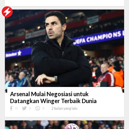
Arsenal Mulai Negosiasi untuk
Datangkan Winger Terbaik Dunia
0
0
0
2 bulan yang lalu