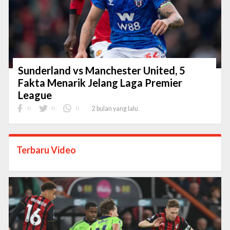
Sunderland vs Manchester United, 5
Fakta Menarik Jelang Laga Premier
League
0
0
0
2 bulan yang lalu
Terbaru Video