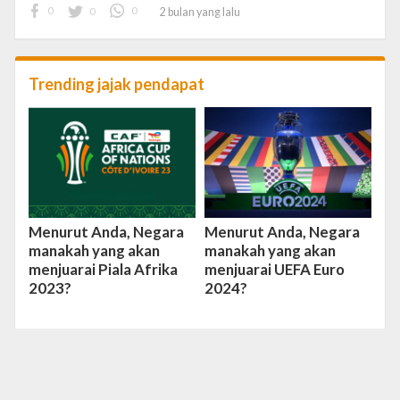
0
0
0
2 bulan yang lalu
Trending jajak pendapat
Menurut Anda, Negara
Menurut Anda, Negara
manakah yang akan
manakah yang akan
menjuarai Piala Afrika
menjuarai UEFA Euro
2023?
2024?
Hari ini Top
Postingan