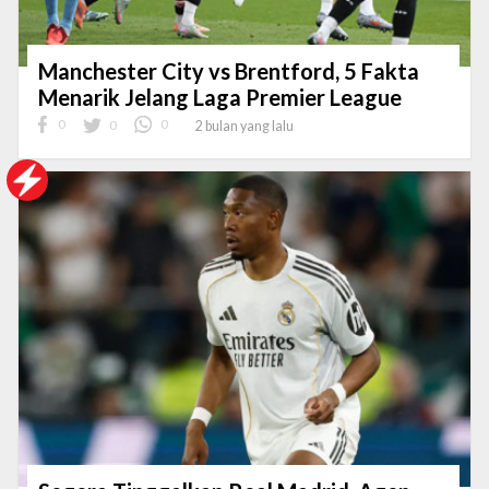
Manchester City vs Brentford, 5 Fakta
Menarik Jelang Laga Premier League
0
0
0
2 bulan yang lalu