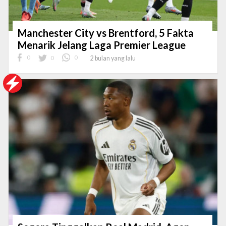
Manchester City vs Brentford, 5 Fakta
Menarik Jelang Laga Premier League
0
0
0
2 bulan yang lalu