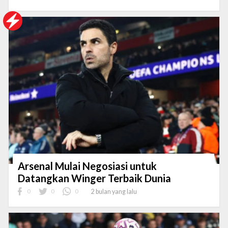
Arsenal Mulai Negosiasi untuk
Datangkan Winger Terbaik Dunia
0
0
0
2 bulan yang lalu