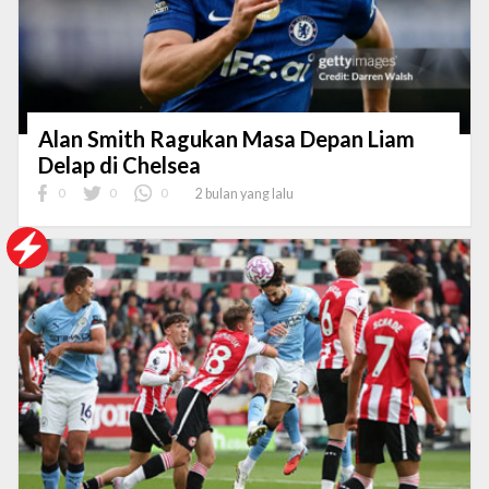
Alan Smith Ragukan Masa Depan Liam
Delap di Chelsea
0
0
0
2 bulan yang lalu