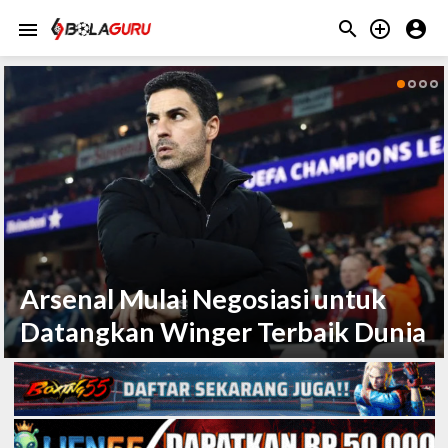



menu
Arsenal Mulai Negosiasi untuk
Datangkan Winger Terbaik Dunia