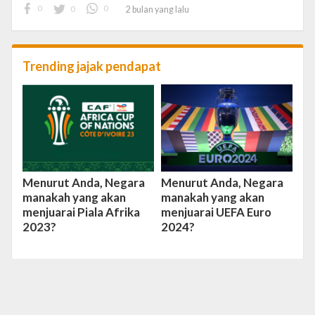
0
0
0
2 bulan yang lalu
Trending jajak pendapat
Menurut Anda, Negara
Menurut Anda, Negara
manakah yang akan
manakah yang akan
menjuarai Piala Afrika
menjuarai UEFA Euro
2023?
2024?
Hari ini Top
Postingan