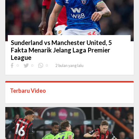
Sunderland vs Manchester United, 5
Fakta Menarik Jelang Laga Premier
League
0
0
0
2 bulan yang lalu
Terbaru Video