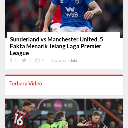
Sunderland vs Manchester United, 5
Fakta Menarik Jelang Laga Premier
League
0
0
0
3 bulan yang lalu
Terbaru Video