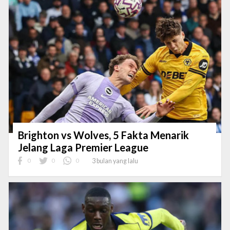
Brighton vs Wolves, 5 Fakta Menarik
Jelang Laga Premier League
0
0
0
3 bulan yang lalu