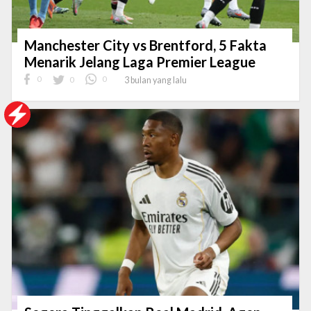
Manchester City vs Brentford, 5 Fakta
Menarik Jelang Laga Premier League
0
0
0
3 bulan yang lalu