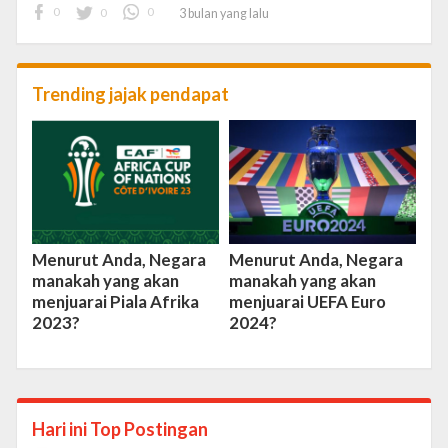
0
0
0
3 bulan yang lalu
Trending jajak pendapat
Menurut Anda, Negara
Menurut Anda, Negara
manakah yang akan
manakah yang akan
menjuarai Piala Afrika
menjuarai UEFA Euro
2023?
2024?
Hari ini Top
Postingan