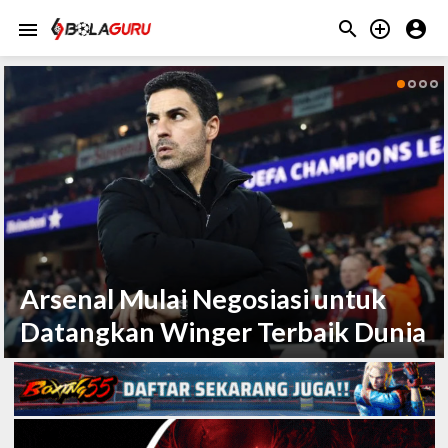



menu
Arsenal Mulai Negosiasi untuk
Datangkan Winger Terbaik Dunia