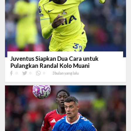
Juventus Siapkan Dua Cara untuk
Pulangkan Randal Kolo Muani
0
0
0
3 bulan yang lalu