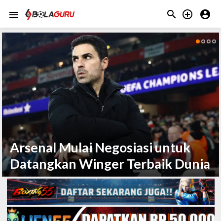



menu
Liverpool vs Chelsea, 5 Fakta
Menarik Jelang Laga Premier
League