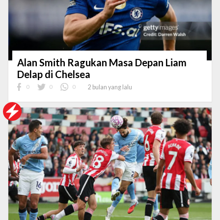
Alan Smith Ragukan Masa Depan Liam
Delap di Chelsea
0
0
0
2 bulan yang lalu