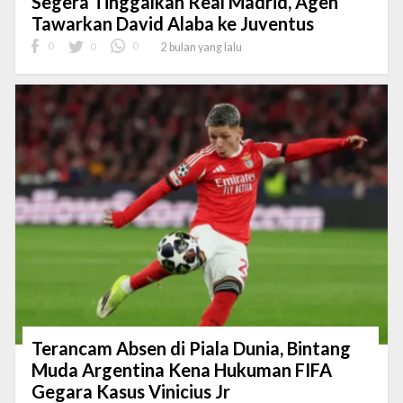
Segera Tinggalkan Real Madrid, Agen
Tawarkan David Alaba ke Juventus
0
0
0
2 bulan yang lalu
Terancam Absen di Piala Dunia, Bintang
Muda Argentina Kena Hukuman FIFA
Gegara Kasus Vinicius Jr