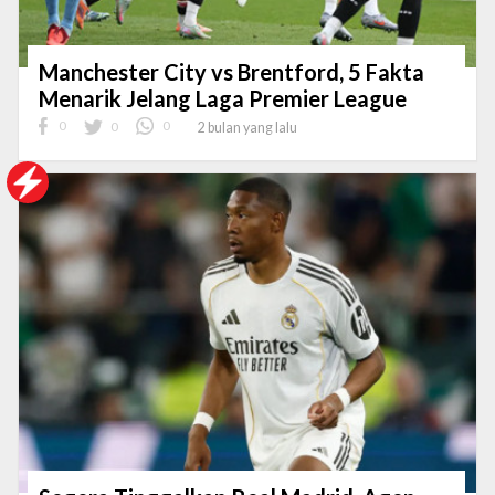
Manchester City vs Brentford, 5 Fakta
Menarik Jelang Laga Premier League
0
0
0
2 bulan yang lalu