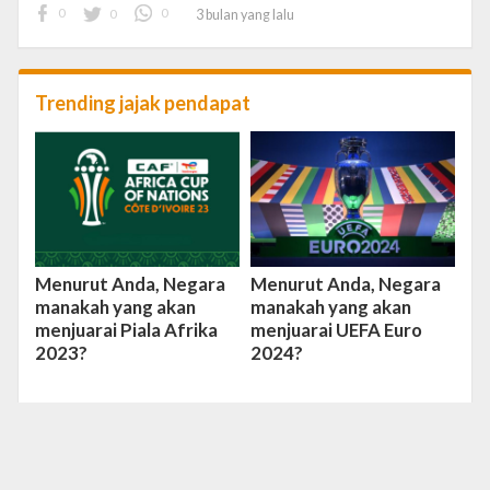
0
0
0
3 bulan yang lalu
Trending jajak pendapat
Menurut Anda, Negara
Menurut Anda, Negara
manakah yang akan
manakah yang akan
menjuarai Piala Afrika
menjuarai UEFA Euro
2023?
2024?
Hari ini Top
Postingan