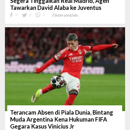
Segera Tinggalkan Real Madrid, Agen
Tawarkan David Alaba ke Juventus
0
0
0
2 bulan yang lalu
Terancam Absen di Piala Dunia, Bintang
Muda Argentina Kena Hukuman FIFA
Gegara Kasus Vinicius Jr