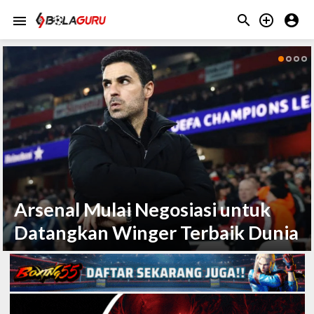



menu
Arsenal Mulai Negosiasi untuk
Datangkan Winger Terbaik Dunia