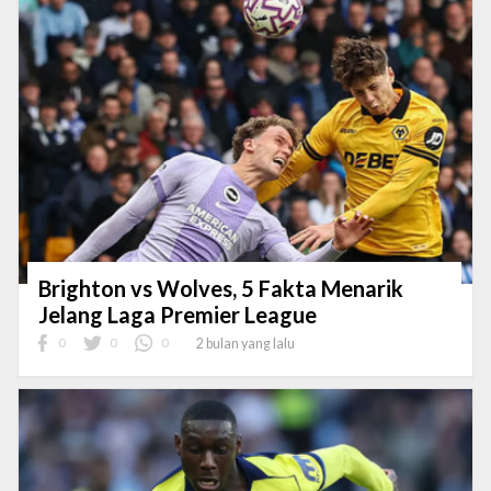
Brighton vs Wolves, 5 Fakta Menarik
Jelang Laga Premier League
0
0
0
2 bulan yang lalu