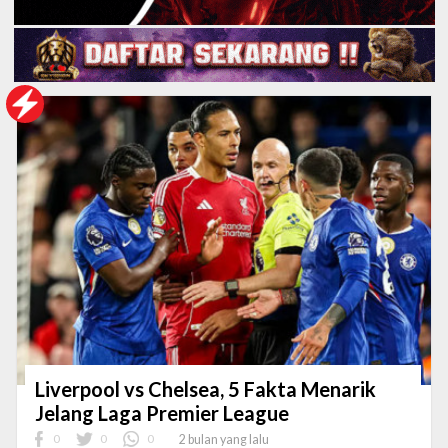
Liverpool vs Chelsea, 5 Fakta Menarik
Jelang Laga Premier League
0
0
0
2 bulan yang lalu