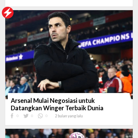
Arsenal Mulai Negosiasi untuk
Datangkan Winger Terbaik Dunia
0
0
0
2 bulan yang lalu