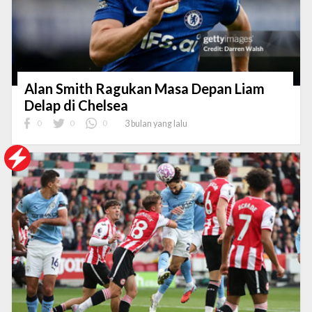
Alan Smith Ragukan Masa Depan Liam
Delap di Chelsea
0
0
0
3 bulan yang lalu