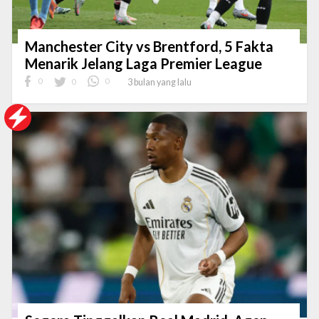
Manchester City vs Brentford, 5 Fakta
Menarik Jelang Laga Premier League
0
0
0
3 bulan yang lalu