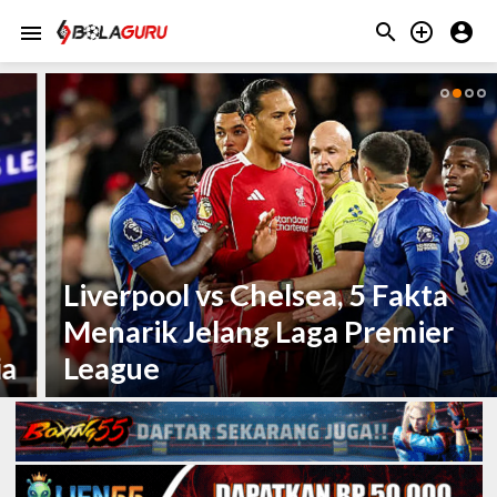



menu
Liverpool vs Chelsea, 5 Fakta
Menarik Jelang Laga Premier
League