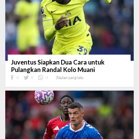
Juventus Siapkan Dua Cara untuk
Pulangkan Randal Kolo Muani
0
0
0
3 bulan yang lalu