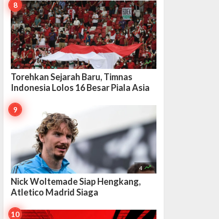

5
Torehkan Sejarah Baru, Timnas
Indonesia Lolos 16 Besar Piala Asia

4
Nick Woltemade Siap Hengkang,
Atletico Madrid Siaga