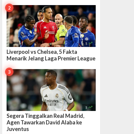

5
Liverpool vs Chelsea, 5 Fakta
Menarik Jelang Laga Premier League

5
Segera Tinggalkan Real Madrid,
Agen Tawarkan David Alaba ke
Juventus