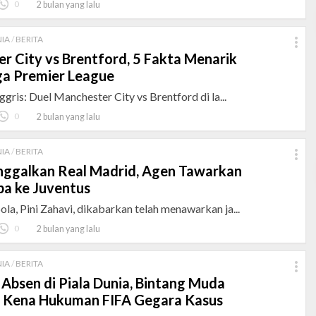
0
2 bulan yang lalu
NIA
/
BERITA

r City vs Brentford, 5 Fakta Menarik
ga Premier League
ggris: Duel Manchester City vs Brentford di la...
0
2 bulan yang lalu
NIA
/
BERITA

nggalkan Real Madrid, Agen Tawarkan
ba ke Juventus
la, Pini Zahavi, dikabarkan telah menawarkan ja...
0
2 bulan yang lalu
NIA
/
BERITA

Absen di Piala Dunia, Bintang Muda
 Kena Hukuman FIFA Gegara Kasus