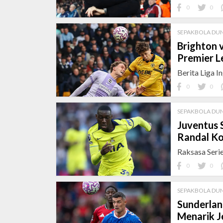
0
0
SEPAKBOLA DU
Brighton 
Premier L
Berita Liga In
0
0
SEPAKBOLA DU
Juventus 
Randal Ko
Raksasa Seri
0
0
SEPAKBOLA DU
Sunderlan
Menarik J