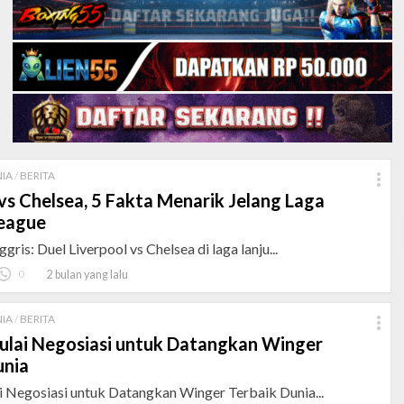
NIA
/
BERITA

 vs Chelsea, 5 Fakta Menarik Jelang Laga
eague
ggris: Duel Liverpool vs Chelsea di laga lanju...
0
2 bulan yang lalu
NIA
/
BERITA

ulai Negosiasi untuk Datangkan Winger
unia
i Negosiasi untuk Datangkan Winger Terbaik Dunia...