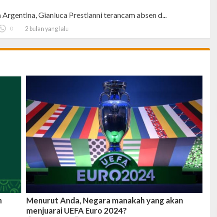
Argentina, Gianluca Prestianni terancam absen d...
0
2 bulan yang lalu
n
Menurut Anda, Negara manakah yang akan
menjuarai UEFA Euro 2024?