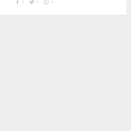
0
0
0