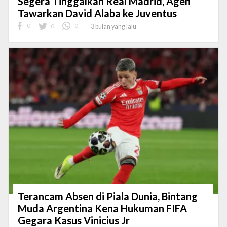
Segera Tinggalkan Real Madrid, Agen
Tawarkan David Alaba ke Juventus
0
0
0
3 bulan yang lalu
Terancam Absen di Piala Dunia, Bintang
Muda Argentina Kena Hukuman FIFA
Gegara Kasus Vinicius Jr