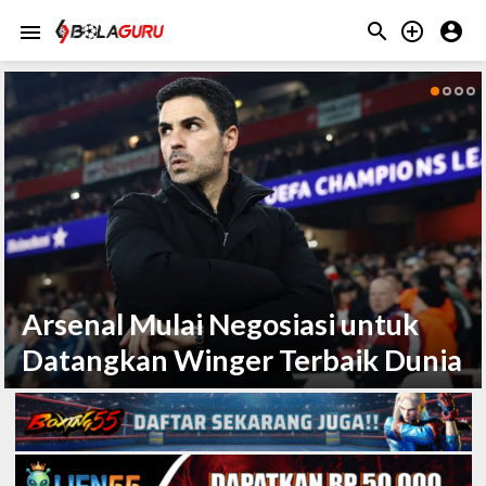



menu
Liverpool vs Chelsea, 5 Fakta
Menarik Jelang Laga Premier
League