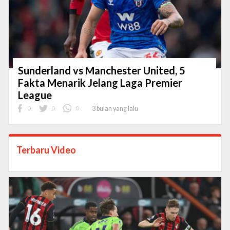
Sunderland vs Manchester United, 5
Fakta Menarik Jelang Laga Premier
League
0
0
0
3 bulan yang lalu
Terbaru Video