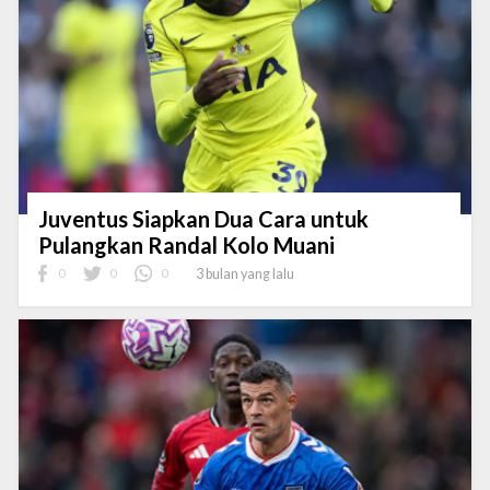
Juventus Siapkan Dua Cara untuk
Pulangkan Randal Kolo Muani
0
0
0
3 bulan yang lalu