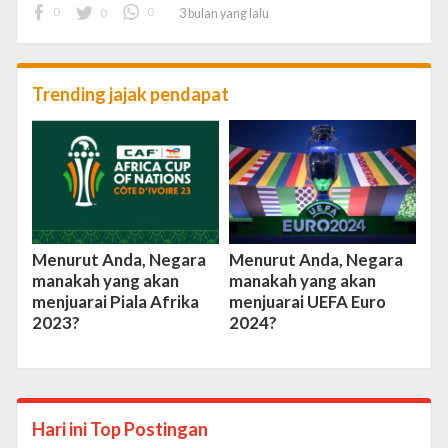
0
0
0
3 bulan yang lalu
Trending jajak pendapat
Menurut Anda, Negara
Menurut Anda, Negara
manakah yang akan
manakah yang akan
menjuarai Piala Afrika
menjuarai UEFA Euro
2023?
2024?
Hari ini Top
Postingan