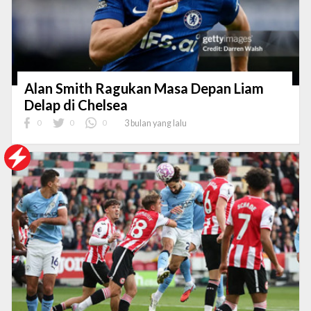
Alan Smith Ragukan Masa Depan Liam
Delap di Chelsea
0
0
0
3 bulan yang lalu