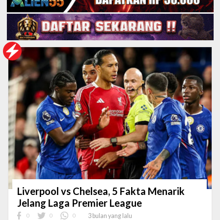
Liverpool vs Chelsea, 5 Fakta Menarik
Jelang Laga Premier League
0
0
0
3 bulan yang lalu