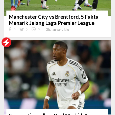
Manchester City vs Brentford, 5 Fakta
Menarik Jelang Laga Premier League
0
0
0
3 bulan yang lalu