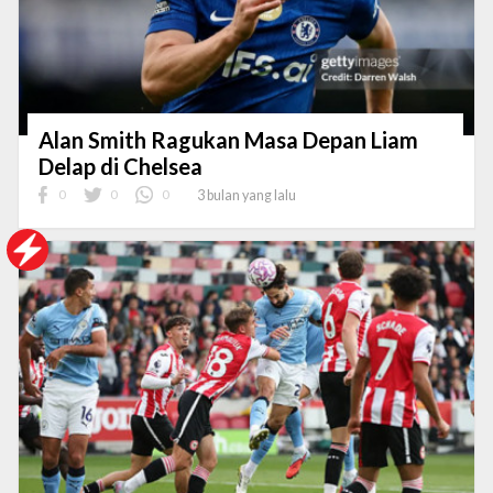
Alan Smith Ragukan Masa Depan Liam
Delap di Chelsea
0
0
0
3 bulan yang lalu