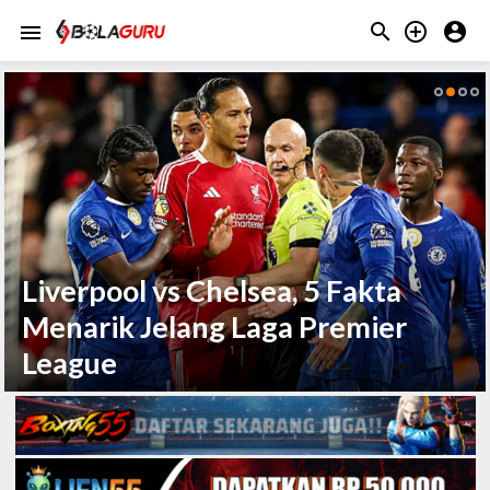



menu
Liverpool vs Chelsea, 5 Fakta
Menarik Jelang Laga Premier
League