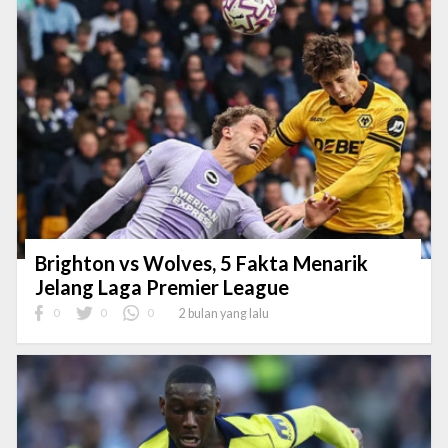
Brighton vs Wolves, 5 Fakta Menarik
Jelang Laga Premier League
0
0
0
2 bulan yang lalu