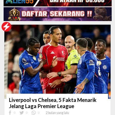
Liverpool vs Chelsea, 5 Fakta Menarik
Jelang Laga Premier League
0
0
0
2 bulan yang lalu