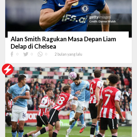
Alan Smith Ragukan Masa Depan Liam
Delap di Chelsea
0
0
0
2 bulan yang lalu