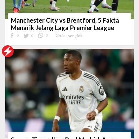
Manchester City vs Brentford, 5 Fakta
Menarik Jelang Laga Premier League
0
0
0
2 bulan yang lalu