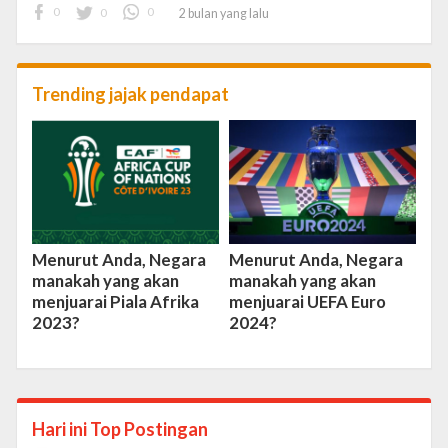
0
0
0
2 bulan yang lalu
Trending jajak pendapat
Menurut Anda, Negara
Menurut Anda, Negara
manakah yang akan
manakah yang akan
menjuarai Piala Afrika
menjuarai UEFA Euro
2023?
2024?
Hari ini Top
Postingan