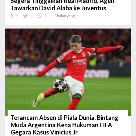
Segera Tinggalkan Real Madrid, Agen
Tawarkan David Alaba ke Juventus
0
0
0
2 bulan yang lalu
Terancam Absen di Piala Dunia, Bintang
Muda Argentina Kena Hukuman FIFA
Gegara Kasus Vinicius Jr