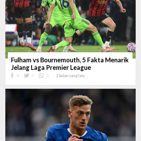
Fulham vs Bournemouth, 5 Fakta Menarik
Jelang Laga Premier League
0
0
0
2 bulan yang lalu