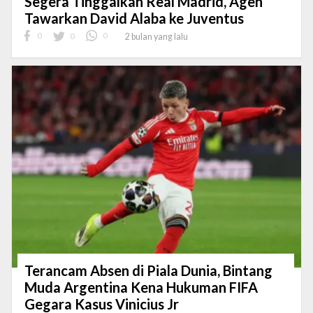
Segera Tinggalkan Real Madrid, Agen
Tawarkan David Alaba ke Juventus
0
0
0
2 bulan yang lalu
Terancam Absen di Piala Dunia, Bintang
Muda Argentina Kena Hukuman FIFA
Gegara Kasus Vinicius Jr