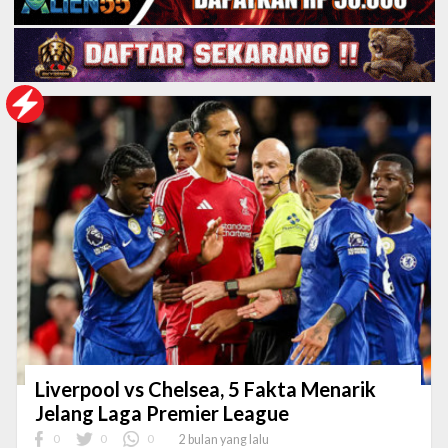
Liverpool vs Chelsea, 5 Fakta Menarik
Jelang Laga Premier League
0
0
0
2 bulan yang lalu