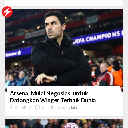
Arsenal Mulai Negosiasi untuk
Datangkan Winger Terbaik Dunia
0
0
0
2 bulan yang lalu