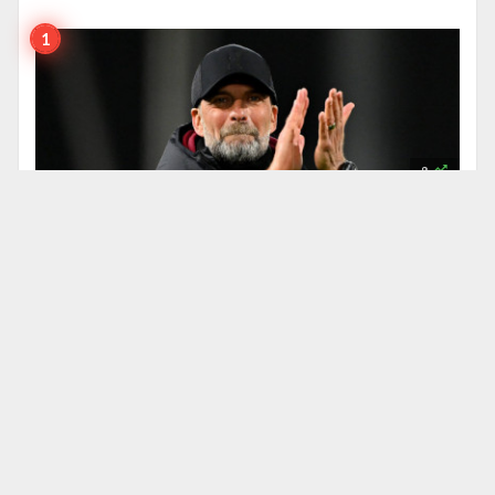

8
Fix! Jurgen Klopp dan Liverpool Bepisah di
Akhir Musim

5
Liverpool vs Chelsea, 5 Fakta Menarik Jelang
Laga Premier League