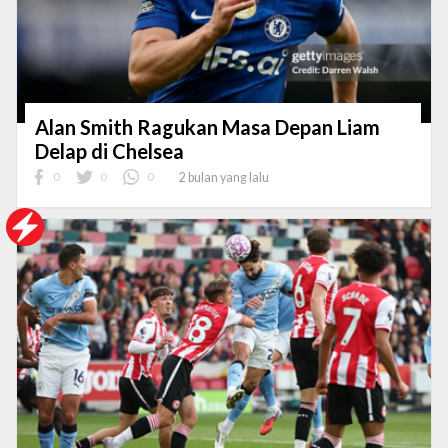
Alan Smith Ragukan Masa Depan Liam
Delap di Chelsea
0
0
0
2 bulan yang lalu