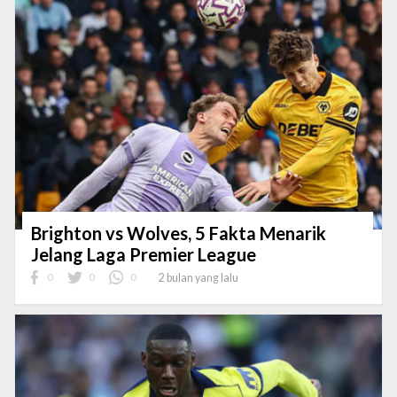
Brighton vs Wolves, 5 Fakta Menarik
Jelang Laga Premier League
0
0
0
2 bulan yang lalu