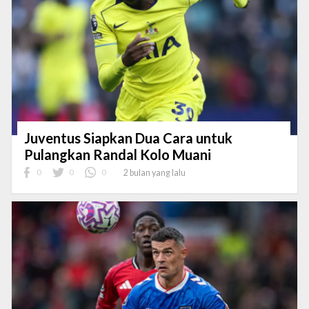
Juventus Siapkan Dua Cara untuk
Pulangkan Randal Kolo Muani
0
0
0
2 bulan yang lalu