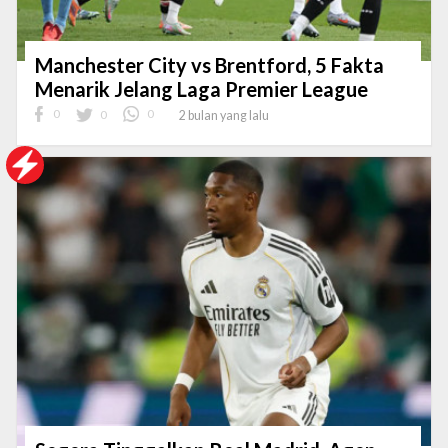
Manchester City vs Brentford, 5 Fakta
Menarik Jelang Laga Premier League
0
0
0
2 bulan yang lalu