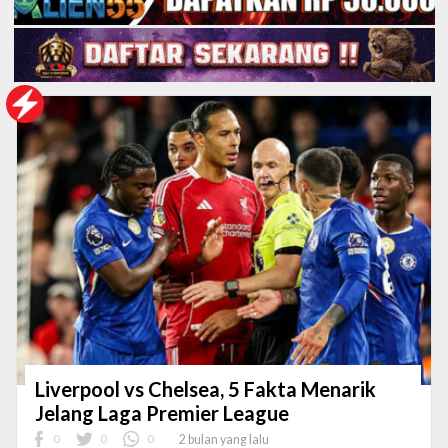
Liverpool vs Chelsea, 5 Fakta Menarik
Jelang Laga Premier League
0
0
0
2 bulan yang lalu