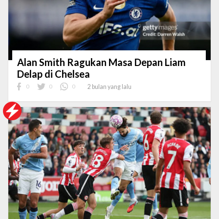
Alan Smith Ragukan Masa Depan Liam
Delap di Chelsea
0
0
0
2 bulan yang lalu