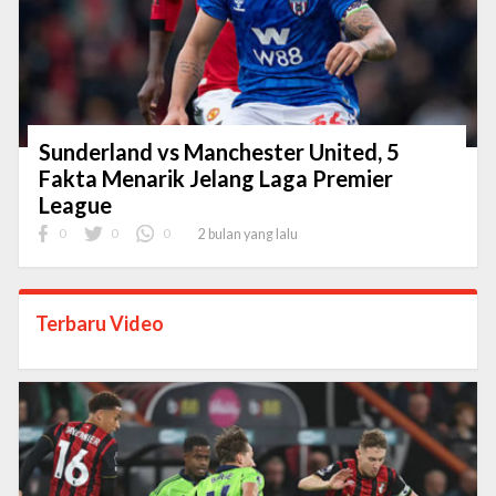
Sunderland vs Manchester United, 5
Fakta Menarik Jelang Laga Premier
League
0
0
0
2 bulan yang lalu
Terbaru Video