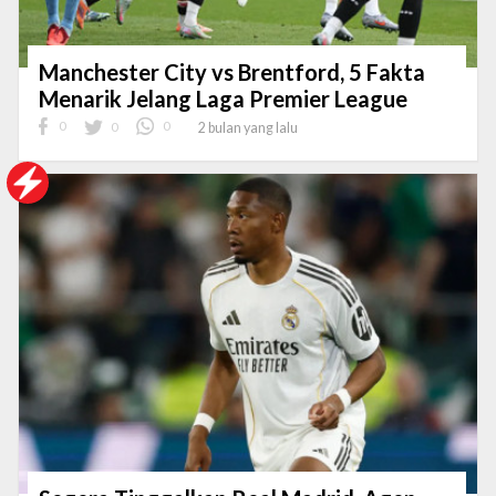
Manchester City vs Brentford, 5 Fakta
Menarik Jelang Laga Premier League
0
0
0
2 bulan yang lalu