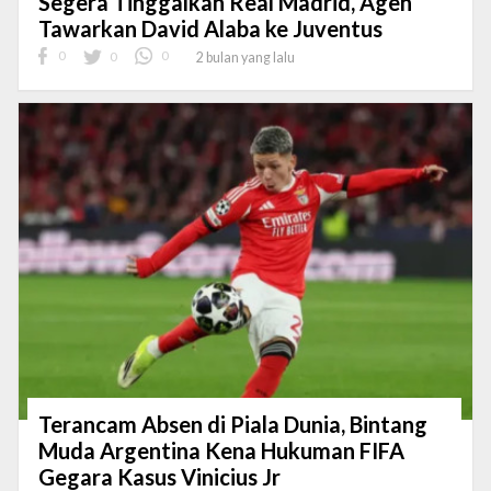
Segera Tinggalkan Real Madrid, Agen
Tawarkan David Alaba ke Juventus
0
0
0
2 bulan yang lalu
Terancam Absen di Piala Dunia, Bintang
Muda Argentina Kena Hukuman FIFA
Gegara Kasus Vinicius Jr