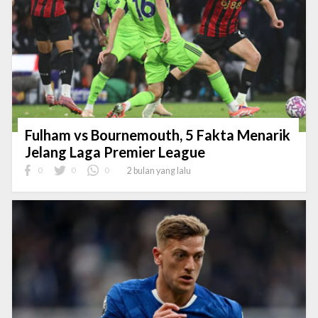
Fulham vs Bournemouth, 5 Fakta Menarik
Jelang Laga Premier League
0
0
0
2 bulan yang lalu