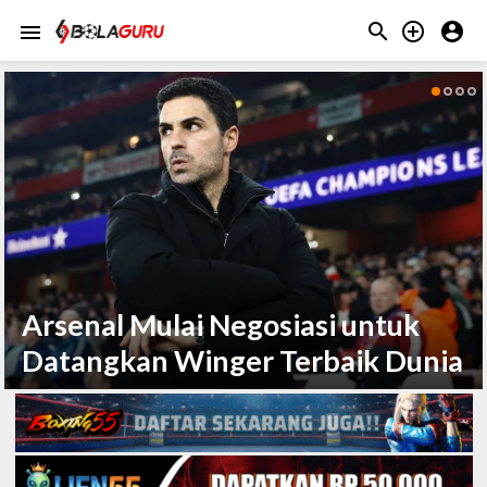



menu
Liverpool vs Chelsea, 5 Fakta
Menarik Jelang Laga Premier
League