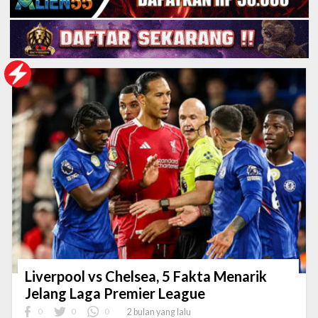
Liverpool vs Chelsea, 5 Fakta Menarik
Jelang Laga Premier League
0
0
0
2 bulan yang lalu