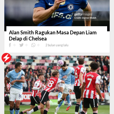
Alan Smith Ragukan Masa Depan Liam
Delap di Chelsea
0
0
0
2 bulan yang lalu