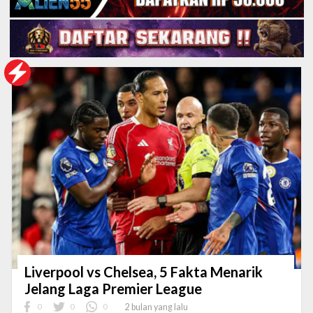
Liverpool vs Chelsea, 5 Fakta Menarik
Jelang Laga Premier League
0
0
0
2 bulan yang lalu