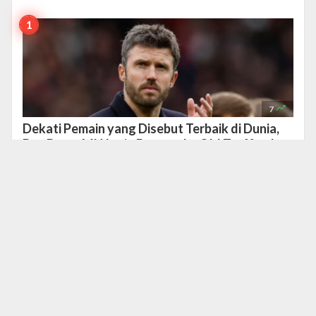

7
Dekati Pemain yang Disebut Terbaik di Dunia,
Bos Besar MU Ingin Boyong ke Old Trafford

7
Main di Kandang, Bayern Bertekad Balikkan
Keadaan dan Lolos ke Final