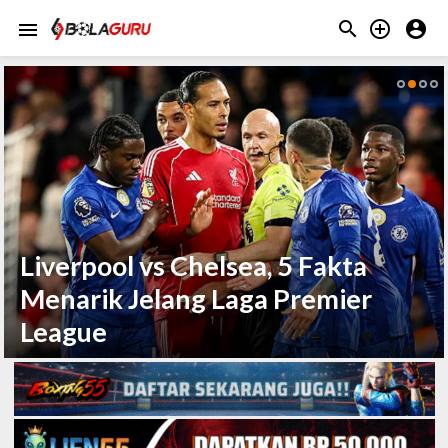



menu
Liverpool vs Chelsea, 5 Fakta
Menarik Jelang Laga Premier
League