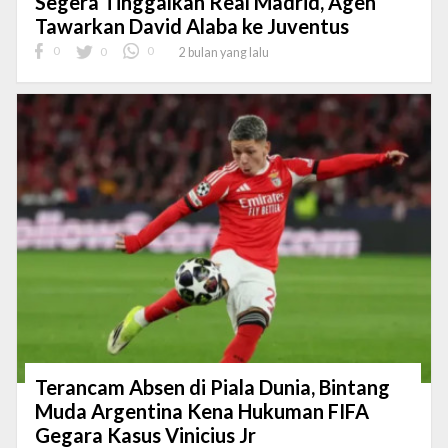
Segera Tinggalkan Real Madrid, Agen
Tawarkan David Alaba ke Juventus
0
0
0
2 bulan yang lalu
Terancam Absen di Piala Dunia, Bintang
Muda Argentina Kena Hukuman FIFA
Gegara Kasus Vinicius Jr