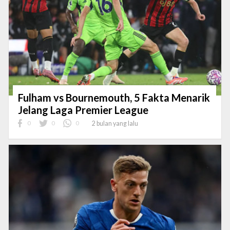
Fulham vs Bournemouth, 5 Fakta Menarik
Jelang Laga Premier League
0
0
0
2 bulan yang lalu