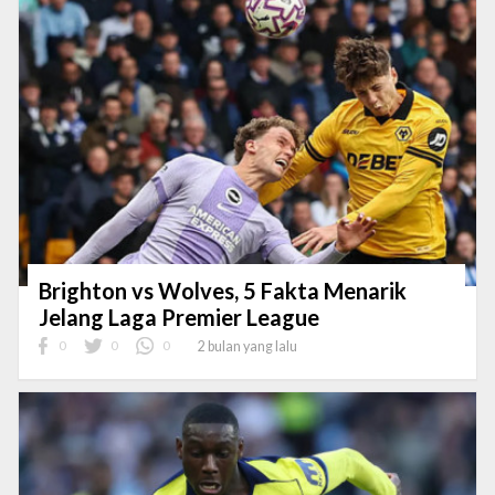
Brighton vs Wolves, 5 Fakta Menarik
Jelang Laga Premier League
0
0
0
2 bulan yang lalu