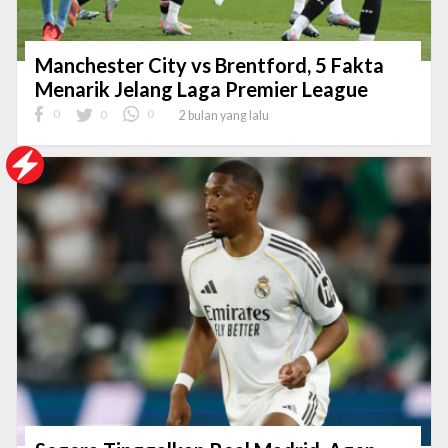
Manchester City vs Brentford, 5 Fakta
Menarik Jelang Laga Premier League
0
0
0
2 bulan yang lalu