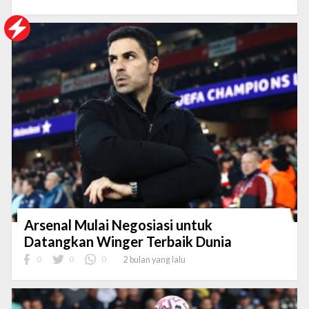
Arsenal Mulai Negosiasi untuk
Datangkan Winger Terbaik Dunia
0
0
0
2 bulan yang lalu