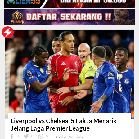
Liverpool vs Chelsea, 5 Fakta Menarik
Jelang Laga Premier League
0
0
0
2 bulan yang lalu