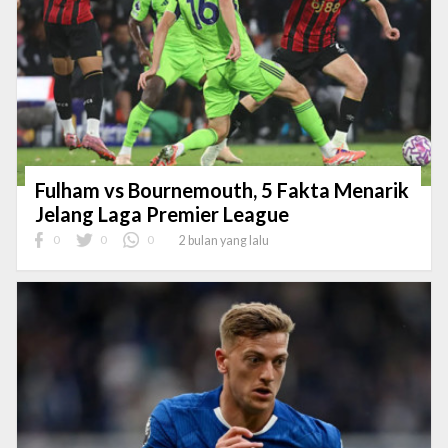
Fulham vs Bournemouth, 5 Fakta Menarik
Jelang Laga Premier League
0
0
0
2 bulan yang lalu