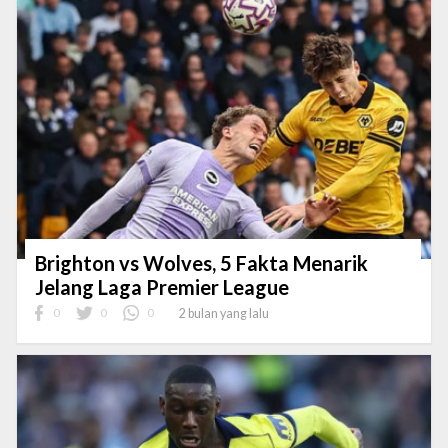
Brighton vs Wolves, 5 Fakta Menarik
Jelang Laga Premier League
0
0
0
2 bulan yang lalu