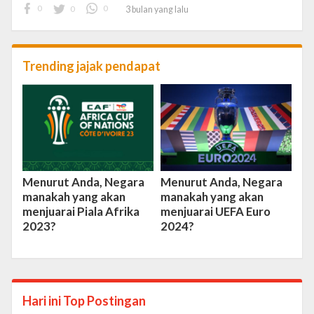
0
0
0
3 bulan yang lalu
Trending jajak pendapat
Menurut Anda, Negara
Menurut Anda, Negara
manakah yang akan
manakah yang akan
menjuarai Piala Afrika
menjuarai UEFA Euro
2023?
2024?
Hari ini Top
Postingan