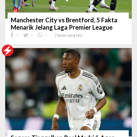
Manchester City vs Brentford, 5 Fakta
Menarik Jelang Laga Premier League
0
0
0
2 bulan yang lalu