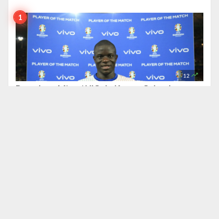

12
Barcelona Minati N'Golo Kante: Gelandang
Prancis Kembali Dilirik Klub Eropa

8
Waldemar Anton Analisis Kekalahan Dortmund
dari Gladbach