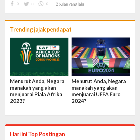
0
0
0
2 bulan yang lalu
Trending jajak pendapat
Menurut Anda, Negara
Menurut Anda, Negara
manakah yang akan
manakah yang akan
menjuarai Piala Afrika
menjuarai UEFA Euro
2023?
2024?
Hari ini Top
Postingan