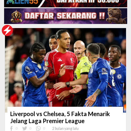
Liverpool vs Chelsea, 5 Fakta Menarik
Jelang Laga Premier League
0
0
0
2 bulan yang lalu