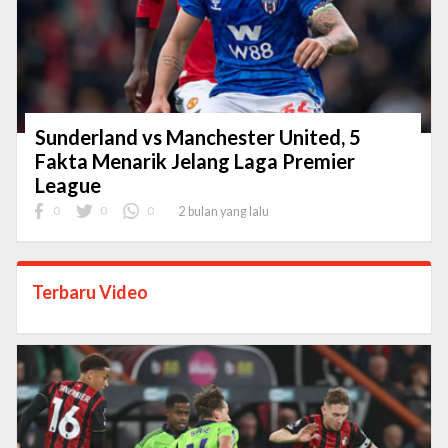
Sunderland vs Manchester United, 5
Fakta Menarik Jelang Laga Premier
League
0
0
0
2 bulan yang lalu
Terbaru Video