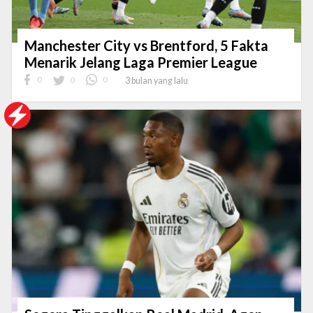
Manchester City vs Brentford, 5 Fakta
Menarik Jelang Laga Premier League
0
0
0
3 bulan yang lalu