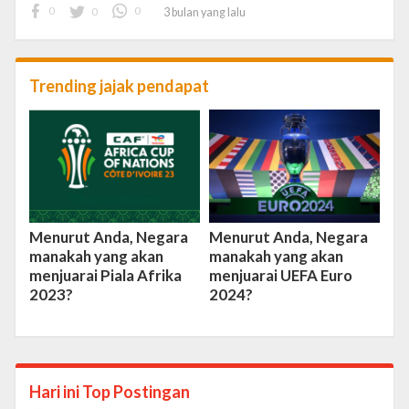
0
0
0
3 bulan yang lalu
Trending jajak pendapat
Menurut Anda, Negara
Menurut Anda, Negara
manakah yang akan
manakah yang akan
menjuarai Piala Afrika
menjuarai UEFA Euro
2023?
2024?
Hari ini Top
Postingan