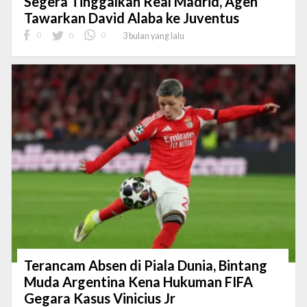
Segera Tinggalkan Real Madrid, Agen
Tawarkan David Alaba ke Juventus
0
0
0
3 bulan yang lalu
Terancam Absen di Piala Dunia, Bintang
Muda Argentina Kena Hukuman FIFA
Gegara Kasus Vinicius Jr