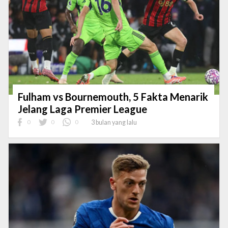
Fulham vs Bournemouth, 5 Fakta Menarik
Jelang Laga Premier League
0
0
0
3 bulan yang lalu