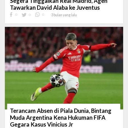
Segera Tinggalkan Real Madrid, Agen
Tawarkan David Alaba ke Juventus
0
0
0
3 bulan yang lalu
Terancam Absen di Piala Dunia, Bintang
Muda Argentina Kena Hukuman FIFA
Gegara Kasus Vinicius Jr