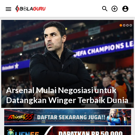



menu
Liverpool vs Chelsea, 5 Fakta
Menarik Jelang Laga Premier
League