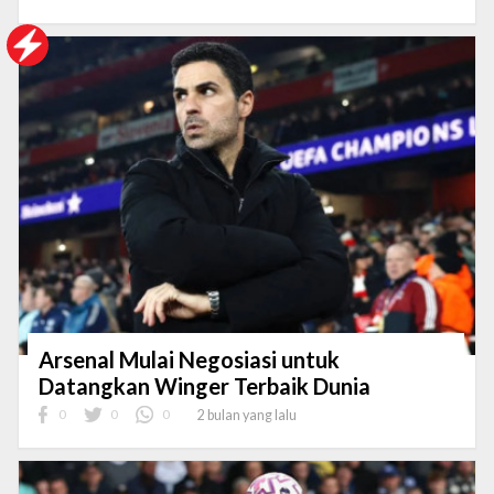
Arsenal Mulai Negosiasi untuk
Datangkan Winger Terbaik Dunia
0
0
0
2 bulan yang lalu