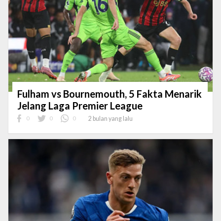
Fulham vs Bournemouth, 5 Fakta Menarik
Jelang Laga Premier League
0
0
0
2 bulan yang lalu