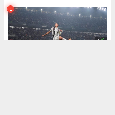

6
AC Milan Bidik Lewandowski dan Nicolas
Jackson Sebagai Alternatif Vlahovic

6
Dua Kali Lawan Tiongkok, Garuda Muda
Panaskan Mesin Jelang Piala Asia U-17 2026