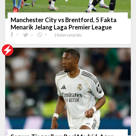
Manchester City vs Brentford, 5 Fakta
Menarik Jelang Laga Premier League
0
0
0
2 bulan yang lalu