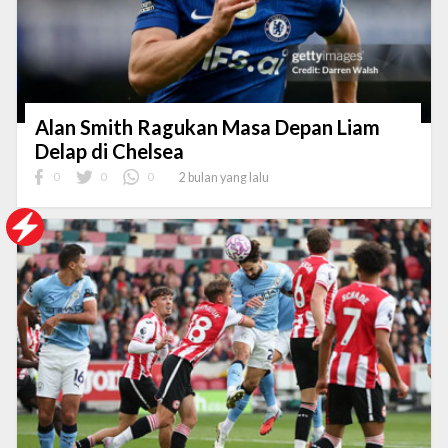
Alan Smith Ragukan Masa Depan Liam
Delap di Chelsea
0
0
0
2 bulan yang lalu