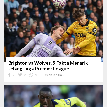
Brighton vs Wolves, 5 Fakta Menarik
Jelang Laga Premier League
0
0
0
2 bulan yang lalu