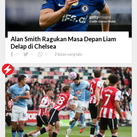
Alan Smith Ragukan Masa Depan Liam
Delap di Chelsea
0
0
0
2 bulan yang lalu