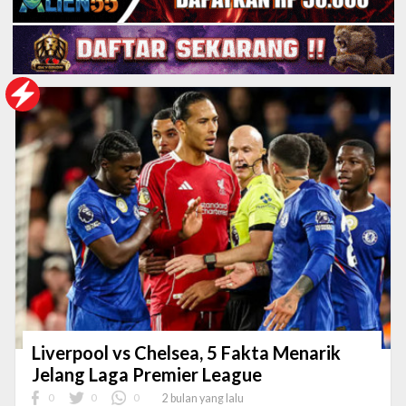
Liverpool vs Chelsea, 5 Fakta Menarik
Jelang Laga Premier League
0
0
0
2 bulan yang lalu