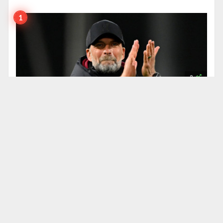

8
Fix! Jurgen Klopp dan Liverpool Bepisah di
Akhir Musim

5
Filosofi Menyerang Jadi Senjata Utama PSG di
Allianz Arena