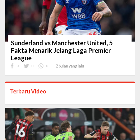
Sunderland vs Manchester United, 5
Fakta Menarik Jelang Laga Premier
League
0
0
0
2 bulan yang lalu
Terbaru Video