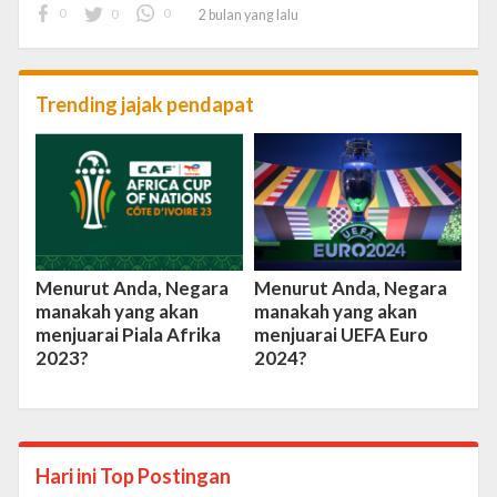
0
0
0
2 bulan yang lalu
Trending jajak pendapat
Menurut Anda, Negara
Menurut Anda, Negara
manakah yang akan
manakah yang akan
menjuarai Piala Afrika
menjuarai UEFA Euro
2023?
2024?
Hari ini Top
Postingan