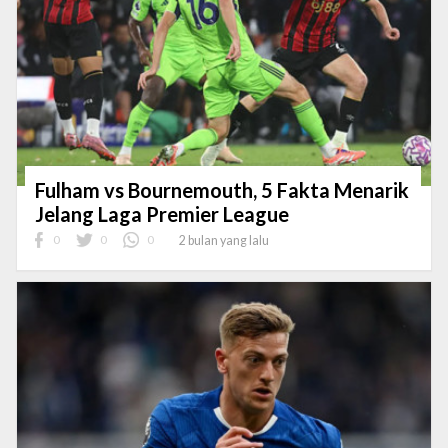
Fulham vs Bournemouth, 5 Fakta Menarik
Jelang Laga Premier League
0
0
0
2 bulan yang lalu