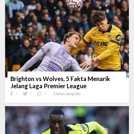
Brighton vs Wolves, 5 Fakta Menarik
Jelang Laga Premier League
0
0
0
2 bulan yang lalu