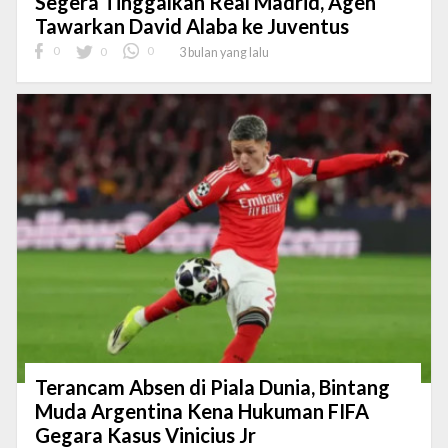
Segera Tinggalkan Real Madrid, Agen
Tawarkan David Alaba ke Juventus
0
0
0
3 bulan yang lalu
Terancam Absen di Piala Dunia, Bintang
Muda Argentina Kena Hukuman FIFA
Gegara Kasus Vinicius Jr