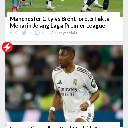
Manchester City vs Brentford, 5 Fakta
Menarik Jelang Laga Premier League
0
0
0
3 bulan yang lalu