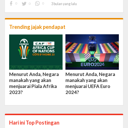
0
0
0
3 bulan yang lalu
Trending jajak pendapat
Menurut Anda, Negara
Menurut Anda, Negara
manakah yang akan
manakah yang akan
menjuarai Piala Afrika
menjuarai UEFA Euro
2023?
2024?
Hari ini Top
Postingan