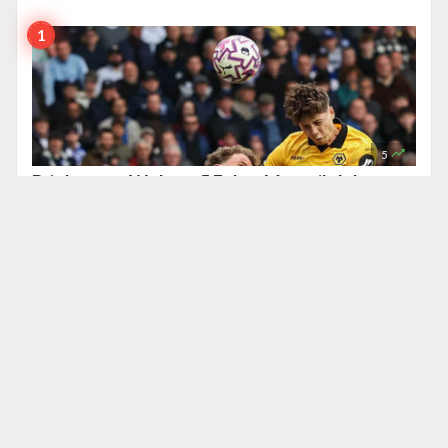

5
Brighton vs Wolves, 5 Fakta Menarik Jelang
Laga Premier League

4
Nick Woltemade Siap Hengkang, Atletico
Madrid Siaga