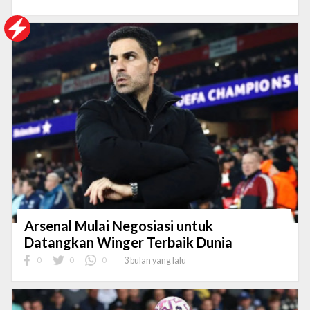
Arsenal Mulai Negosiasi untuk
Datangkan Winger Terbaik Dunia
0
0
0
3 bulan yang lalu