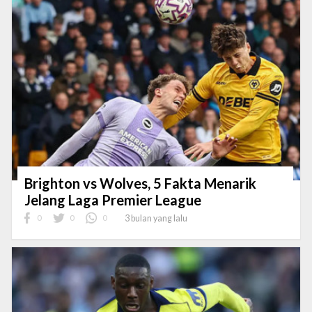
Brighton vs Wolves, 5 Fakta Menarik
Jelang Laga Premier League
0
0
0
3 bulan yang lalu