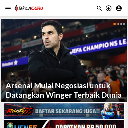



menu
Liverpool vs Chelsea, 5 Fakta
Menarik Jelang Laga Premier
League