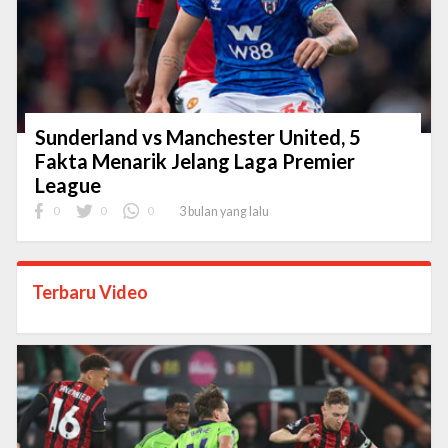
Sunderland vs Manchester United, 5
Fakta Menarik Jelang Laga Premier
League
0
0
0
3 bulan yang lalu
Terbaru Video