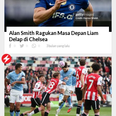
Alan Smith Ragukan Masa Depan Liam
Delap di Chelsea
0
0
0
3 bulan yang lalu