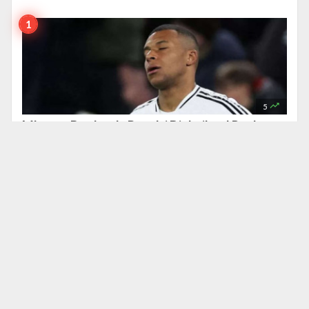

5
Mbappe Berdarah, Penalti Diabaikan! Real
Madrid Ngamuk Usai Ditahan Girona

4
Fulham vs Bournemouth, 5 Fakta Menarik
Jelang Laga Premier League