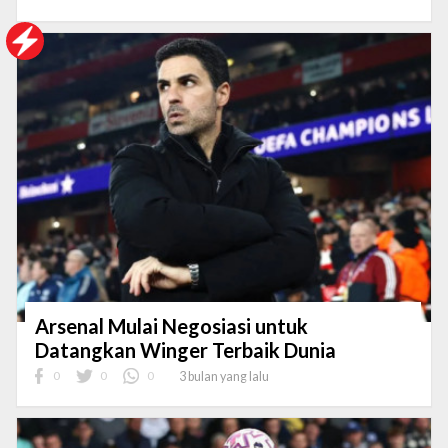
Arsenal Mulai Negosiasi untuk
Datangkan Winger Terbaik Dunia
0
0
0
3 bulan yang lalu