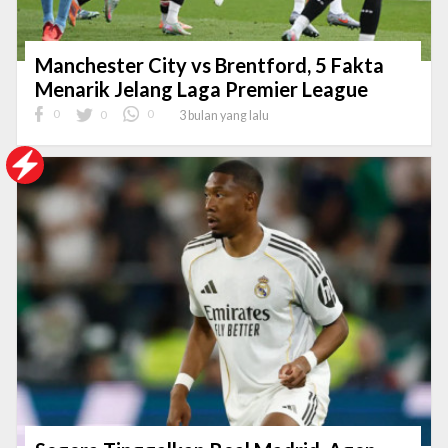
Manchester City vs Brentford, 5 Fakta
Menarik Jelang Laga Premier League
0
0
0
3 bulan yang lalu