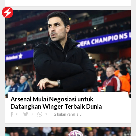
Arsenal Mulai Negosiasi untuk
Datangkan Winger Terbaik Dunia
0
0
0
2 bulan yang lalu