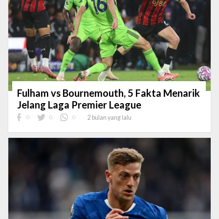
Fulham vs Bournemouth, 5 Fakta Menarik
Jelang Laga Premier League
0
0
0
2 bulan yang lalu