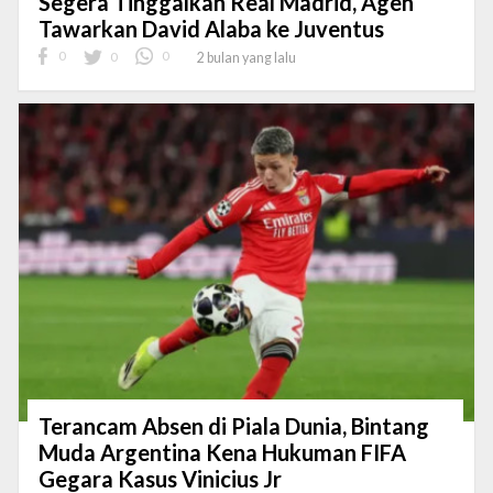
Segera Tinggalkan Real Madrid, Agen
Tawarkan David Alaba ke Juventus
0
0
0
2 bulan yang lalu
Terancam Absen di Piala Dunia, Bintang
Muda Argentina Kena Hukuman FIFA
Gegara Kasus Vinicius Jr