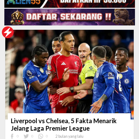
Liverpool vs Chelsea, 5 Fakta Menarik
Jelang Laga Premier League
0
0
0
2 bulan yang lalu