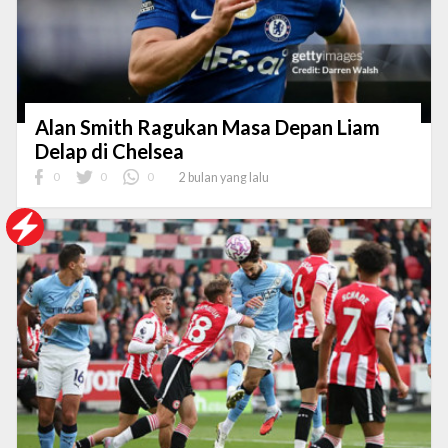
Alan Smith Ragukan Masa Depan Liam
Delap di Chelsea
0
0
0
2 bulan yang lalu