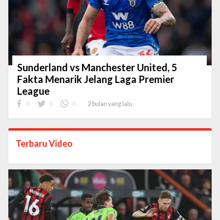
Sunderland vs Manchester United, 5
Fakta Menarik Jelang Laga Premier
League
0
0
0
2 bulan yang lalu
Terbaru Video