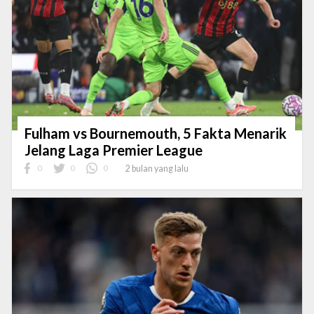
Fulham vs Bournemouth, 5 Fakta Menarik
Jelang Laga Premier League
0
0
0
2 bulan yang lalu