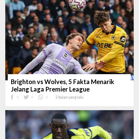
Brighton vs Wolves, 5 Fakta Menarik
Jelang Laga Premier League
0
0
0
2 bulan yang lalu