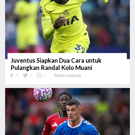
Juventus Siapkan Dua Cara untuk
Pulangkan Randal Kolo Muani
0
0
0
3 bulan yang lalu