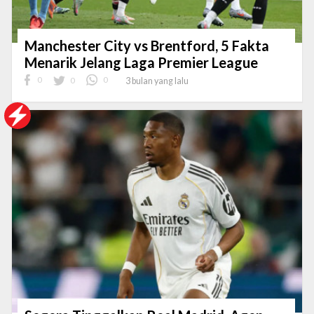
Manchester City vs Brentford, 5 Fakta
Menarik Jelang Laga Premier League
0
0
0
3 bulan yang lalu