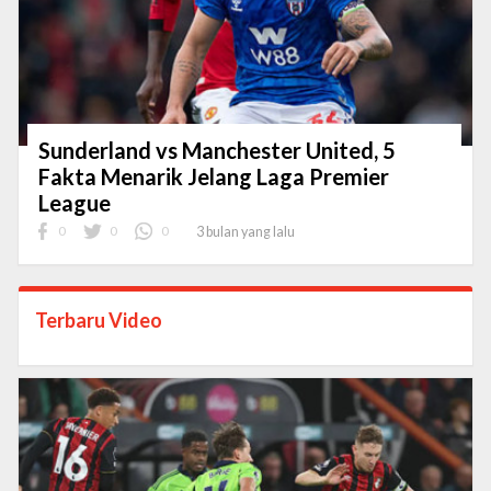
Sunderland vs Manchester United, 5
Fakta Menarik Jelang Laga Premier
League
0
0
0
3 bulan yang lalu
Terbaru Video