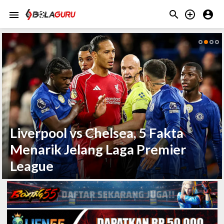



menu
Liverpool vs Chelsea, 5 Fakta
Menarik Jelang Laga Premier
League