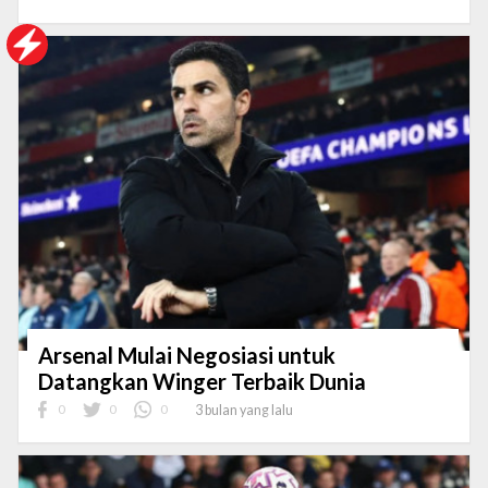
Arsenal Mulai Negosiasi untuk
Datangkan Winger Terbaik Dunia
0
0
0
3 bulan yang lalu