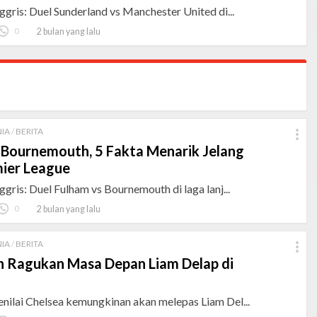
nggris: Duel Sunderland vs Manchester United di...
0
2 bulan yang lalu
NIA
/
BERITA

 Bournemouth, 5 Fakta Menarik Jelang
ier League
nggris: Duel Fulham vs Bournemouth di laga lanj...
0
2 bulan yang lalu
NIA
/
BERITA

h Ragukan Masa Depan Liam Delap di
nilai Chelsea kemungkinan akan melepas Liam Del...