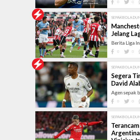
0
0
SEPAKBOLA DU
Mancheste
Jelang La
Berita Liga In
0
0
SEPAKBOLA DU
Segera Ti
David Ala
Agen sepak bo
0
0
SEPAKBOLA DU
Terancam 
Argentina