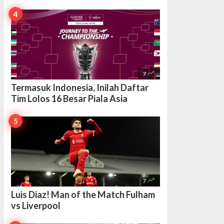

7
Termasuk Indonesia, Inilah Daftar
Tim Lolos 16 Besar Piala Asia

7
Luis Diaz! Man of the Match Fulham
vs Liverpool