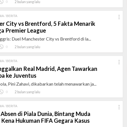
0
2 bulan yang lalu
NIA
/
BERITA

r City vs Brentford, 5 Fakta Menarik
ga Premier League
ggris: Duel Manchester City vs Brentford di la...
0
2 bulan yang lalu
NIA
/
BERITA

nggalkan Real Madrid, Agen Tawarkan
ba ke Juventus
la, Pini Zahavi, dikabarkan telah menawarkan ja...
0
2 bulan yang lalu
NIA
/
BERITA

Absen di Piala Dunia, Bintang Muda
 Kena Hukuman FIFA Gegara Kasus