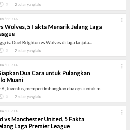
0
2 bulan yang lalu
NIA
/
BERITA

vs Wolves, 5 Fakta Menarik Jelang Laga
eague
ggris: Duel Brighton vs Wolves di laga lanjuta...
0
2 bulan yang lalu
NIA
/
BERITA

Siapkan Dua Cara untuk Pulangkan
lo Muani
e A, Juventus, mempertimbangkan dua opsi untuk m...
0
2 bulan yang lalu
NIA
/
BERITA

d vs Manchester United, 5 Fakta
elang Laga Premier League