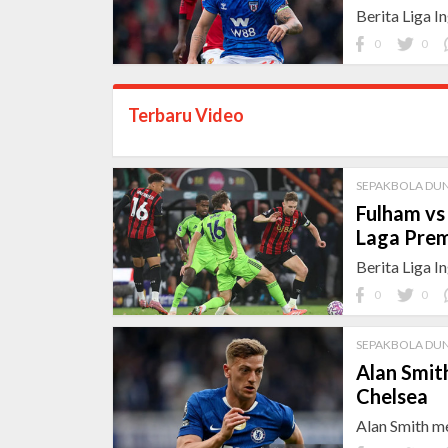
Berita Liga I
0
0
Terbaru Video
SEPAKBOLA DU
Fulham vs
Laga Prem
Berita Liga I
0
0
SEPAKBOLA DU
Alan Smit
Chelsea
Alan Smith me