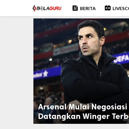
feed
scoreboard
BERITA
LIVES
Arsenal Mulai Negosiasi
Datangkan Winger Terb