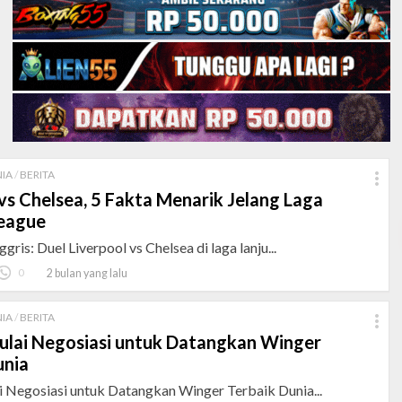
NIA
/
BERITA

 vs Chelsea, 5 Fakta Menarik Jelang Laga
eague
ggris: Duel Liverpool vs Chelsea di laga lanju...
0
2 bulan yang lalu
NIA
/
BERITA

ulai Negosiasi untuk Datangkan Winger
unia
i Negosiasi untuk Datangkan Winger Terbaik Dunia...