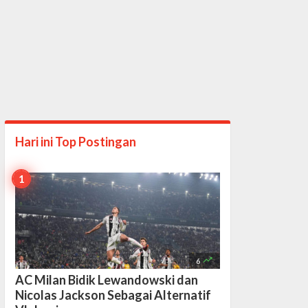
Hari ini Top
Postingan

6
AC Milan Bidik Lewandowski dan
Nicolas Jackson Sebagai Alternatif