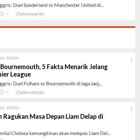
nggris: Duel Sunderland vs Manchester United di...
0
2 bulan yang lalu
NIA
/
BERITA

 Bournemouth, 5 Fakta Menarik Jelang
ier League
nggris: Duel Fulham vs Bournemouth di laga lanj...
0
2 bulan yang lalu
NIA
/
BERITA

h Ragukan Masa Depan Liam Delap di
nilai Chelsea kemungkinan akan melepas Liam Del...