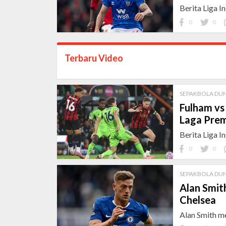
Berita Liga I
0
0
Terbaru Video
SEPAKBOLA DU
Fulham vs
Laga Prem
Berita Liga I
0
0
SEPAKBOLA DU
Alan Smit
Chelsea
Alan Smith me