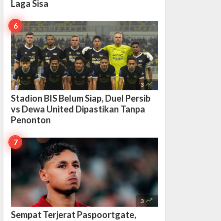
Laga Sisa

3
Stadion BIS Belum Siap, Duel Persib
vs Dewa United Dipastikan Tanpa
Penonton

3
Sempat Terjerat Paspoortgate,