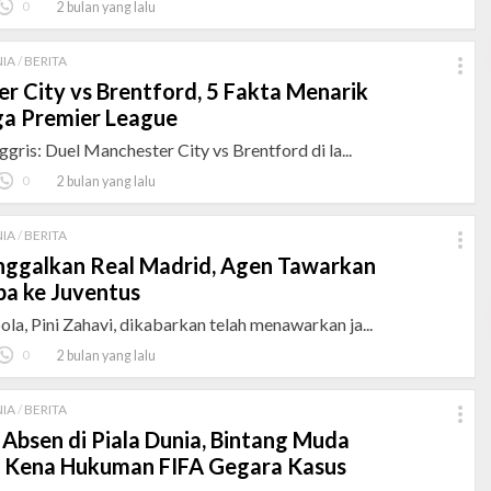
0
2 bulan yang lalu
NIA
/
BERITA

r City vs Brentford, 5 Fakta Menarik
ga Premier League
ggris: Duel Manchester City vs Brentford di la...
0
2 bulan yang lalu
NIA
/
BERITA

nggalkan Real Madrid, Agen Tawarkan
ba ke Juventus
la, Pini Zahavi, dikabarkan telah menawarkan ja...
0
2 bulan yang lalu
NIA
/
BERITA

Absen di Piala Dunia, Bintang Muda
 Kena Hukuman FIFA Gegara Kasus