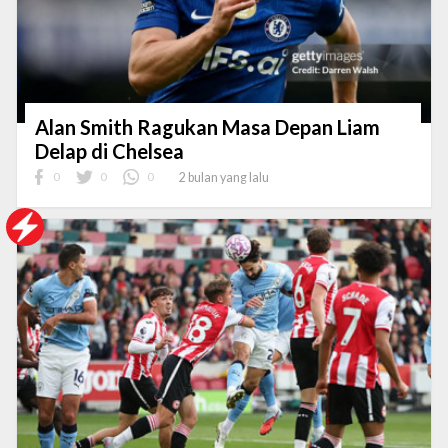
Alan Smith Ragukan Masa Depan Liam
Delap di Chelsea
0
0
0
2 bulan yang lalu