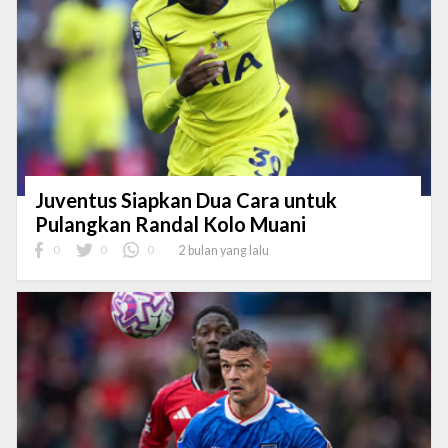
Juventus Siapkan Dua Cara untuk
Pulangkan Randal Kolo Muani
0
0
0
2 bulan yang lalu