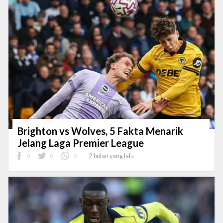
Brighton vs Wolves, 5 Fakta Menarik
Jelang Laga Premier League
0
0
0
2 bulan yang lalu