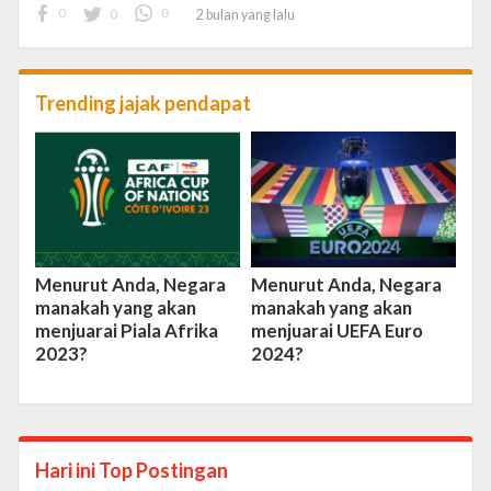
0
0
0
2 bulan yang lalu
Trending jajak pendapat
Menurut Anda, Negara
Menurut Anda, Negara
manakah yang akan
manakah yang akan
menjuarai Piala Afrika
menjuarai UEFA Euro
2023?
2024?
Hari ini Top
Postingan