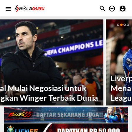



menu
Liverpool vs Chelsea, 5 Fakta
Menarik Jelang Laga Premier
League