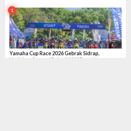

4
​Yamaha Cup Race 2026 Gebrak Sidrap,
Hadirkan Sensasi Balap MAXi Race hingga
Endurance GEAR Ultima

3
Liverpool vs Chelsea, 5 Fakta Menarik Jelang
Laga Premier League