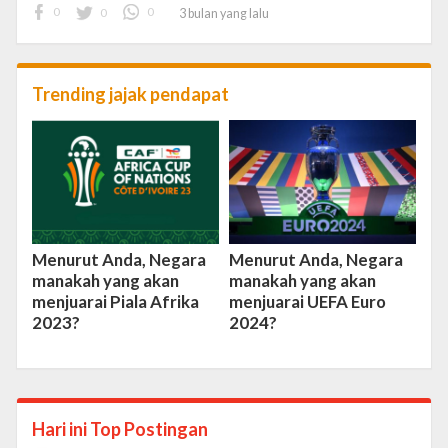
0
0
0
3 bulan yang lalu
Trending jajak pendapat
Menurut Anda, Negara
Menurut Anda, Negara
manakah yang akan
manakah yang akan
menjuarai Piala Afrika
menjuarai UEFA Euro
2023?
2024?
Hari ini Top
Postingan