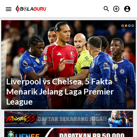



menu
Liverpool vs Chelsea, 5 Fakta
Menarik Jelang Laga Premier
League