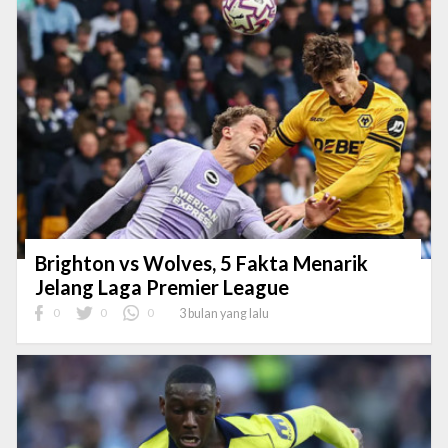
Brighton vs Wolves, 5 Fakta Menarik
Jelang Laga Premier League
0
0
0
3 bulan yang lalu