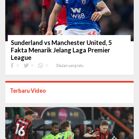
Sunderland vs Manchester United, 5
Fakta Menarik Jelang Laga Premier
League
0
0
0
3 bulan yang lalu
Terbaru Video