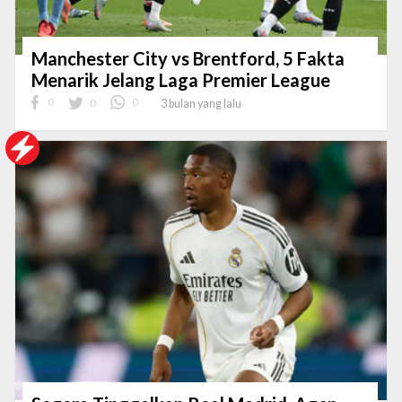
Manchester City vs Brentford, 5 Fakta
Menarik Jelang Laga Premier League
0
0
0
3 bulan yang lalu