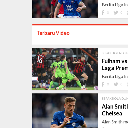
Berita Liga I
0
0
Terbaru Video
SEPAKBOLA DU
Fulham vs
Laga Prem
Berita Liga I
0
0
SEPAKBOLA DU
Alan Smit
Chelsea
Alan Smith me