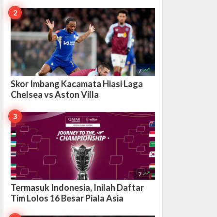

7
Skor Imbang Kacamata Hiasi Laga
Chelsea vs Aston Villa

7
Termasuk Indonesia, Inilah Daftar
Tim Lolos 16 Besar Piala Asia