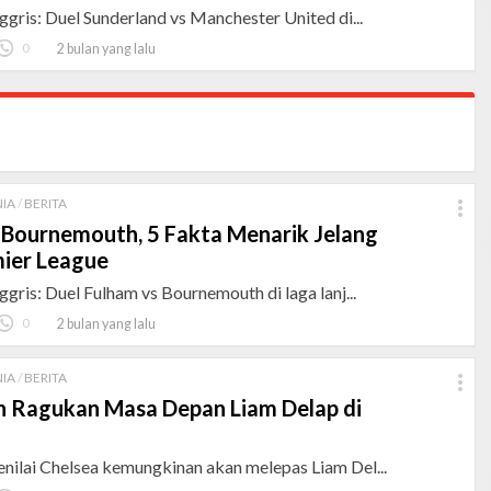
nggris: Duel Sunderland vs Manchester United di...
0
2 bulan yang lalu
NIA
/
BERITA

 Bournemouth, 5 Fakta Menarik Jelang
ier League
nggris: Duel Fulham vs Bournemouth di laga lanj...
0
2 bulan yang lalu
NIA
/
BERITA

h Ragukan Masa Depan Liam Delap di
nilai Chelsea kemungkinan akan melepas Liam Del...