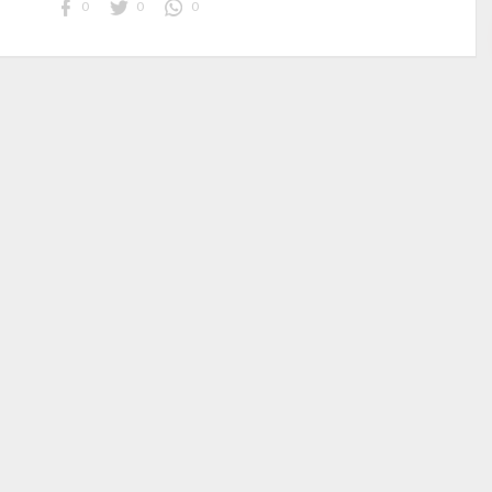
0
0
0