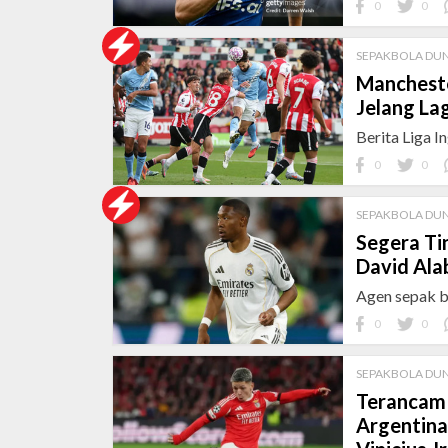
0
0
SEPAKBOLA DU
Mancheste
Jelang La
Berita Liga In
0
0
SEPAKBOLA DU
Segera Ti
David Ala
Agen sepak bo
0
0
SEPAKBOLA DU
Terancam 
Argentina