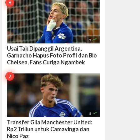

5
Usai Tak Dipanggil Argentina,
Garnacho Hapus Foto Profil dan Bio
Chelsea, Fans Curiga Ngambek

5
Transfer Gila Manchester United:
Rp2 Triliun untuk Camavinga dan
Nico Paz