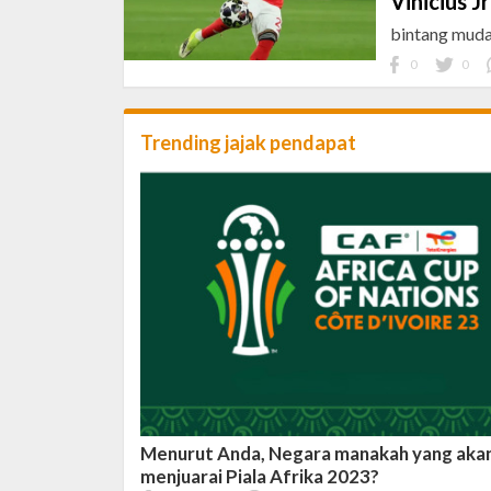
Vinicius Jr
bintang muda 
0
0
Trending jajak pendapat
Menurut Anda, Negara manakah yang aka
menjuarai Piala Afrika 2023?