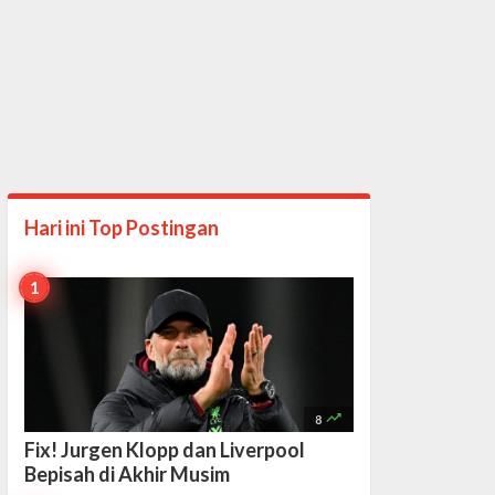
Hari ini Top
Postingan

8
Fix! Jurgen Klopp dan Liverpool
Bepisah di Akhir Musim