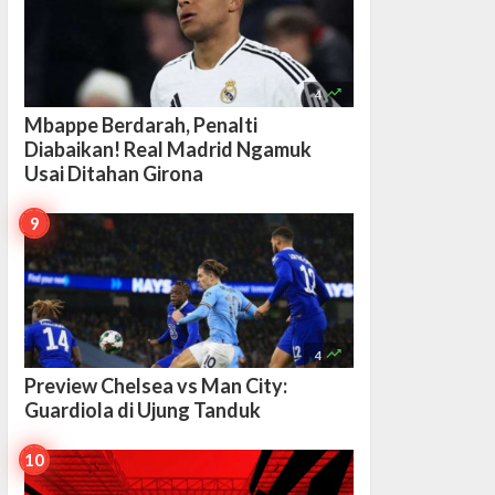

4
Mbappe Berdarah, Penalti
Diabaikan! Real Madrid Ngamuk
Usai Ditahan Girona

4
Preview Chelsea vs Man City:
Guardiola di Ujung Tanduk