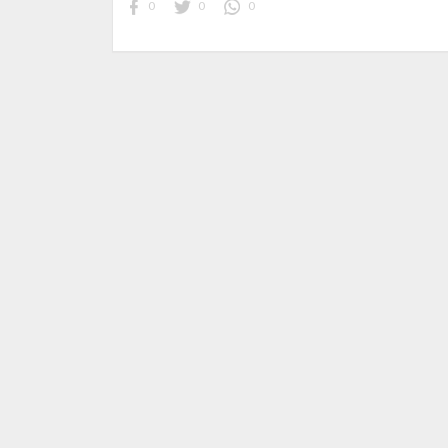
0
0
0