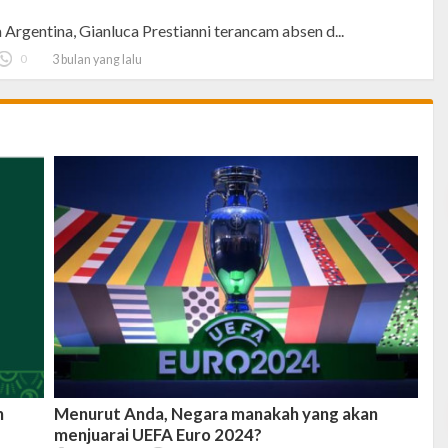
Argentina, Gianluca Prestianni terancam absen d...
0
3 bulan yang lalu
n
Menurut Anda, Negara manakah yang akan
menjuarai UEFA Euro 2024?