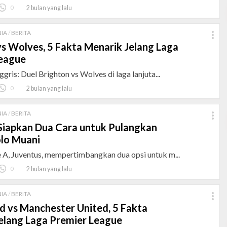
0
2 bulan yang lalu
NIA
/
BERITA

vs Wolves, 5 Fakta Menarik Jelang Laga
eague
ggris: Duel Brighton vs Wolves di laga lanjuta...
0
2 bulan yang lalu
NIA
/
BERITA

Siapkan Dua Cara untuk Pulangkan
lo Muani
e A, Juventus, mempertimbangkan dua opsi untuk m...
0
2 bulan yang lalu
NIA
/
BERITA

d vs Manchester United, 5 Fakta
elang Laga Premier League