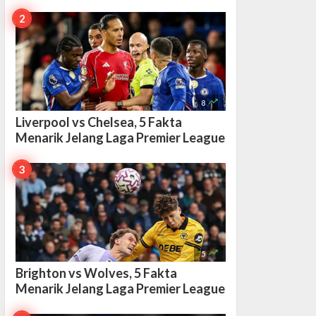

8
Liverpool vs Chelsea, 5 Fakta
Menarik Jelang Laga Premier League

5
Brighton vs Wolves, 5 Fakta
Menarik Jelang Laga Premier League