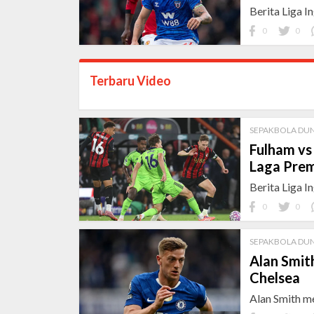
Berita Liga I
0
0
Terbaru Video
SEPAKBOLA DU
Fulham vs
Laga Prem
Berita Liga I
0
0
SEPAKBOLA DU
Alan Smit
Chelsea
Alan Smith me