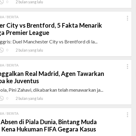
0
2 bulan yang lalu
NIA
/
BERITA

r City vs Brentford, 5 Fakta Menarik
ga Premier League
ggris: Duel Manchester City vs Brentford di la...
0
2 bulan yang lalu
NIA
/
BERITA

nggalkan Real Madrid, Agen Tawarkan
ba ke Juventus
la, Pini Zahavi, dikabarkan telah menawarkan ja...
0
2 bulan yang lalu
NIA
/
BERITA

Absen di Piala Dunia, Bintang Muda
 Kena Hukuman FIFA Gegara Kasus