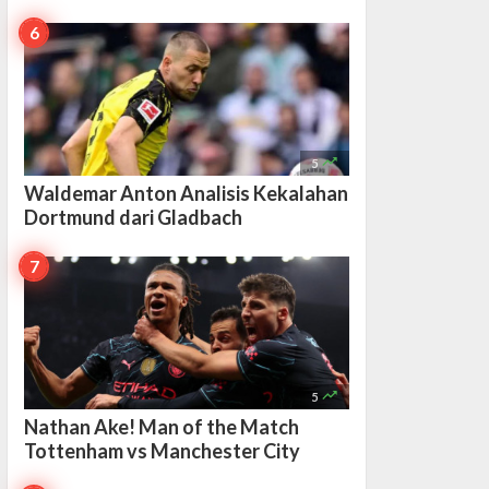

5
Waldemar Anton Analisis Kekalahan
Dortmund dari Gladbach

5
Nathan Ake! Man of the Match
Tottenham vs Manchester City