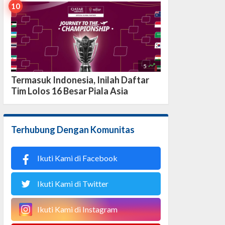

5
Termasuk Indonesia, Inilah Daftar
Tim Lolos 16 Besar Piala Asia
Terhubung Dengan Komunitas
Ikuti Kami di Facebook
Ikuti Kami di Twitter
Ikuti Kami di Instagram