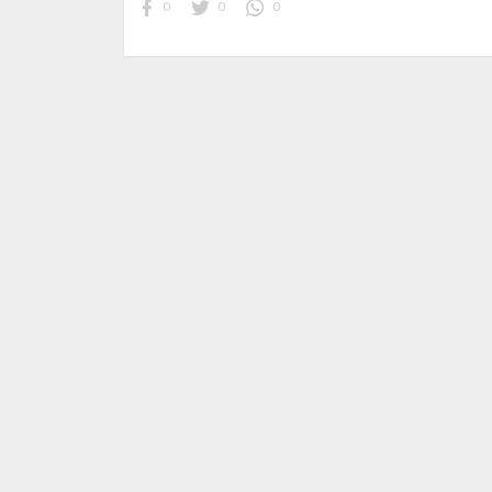
0
0
0