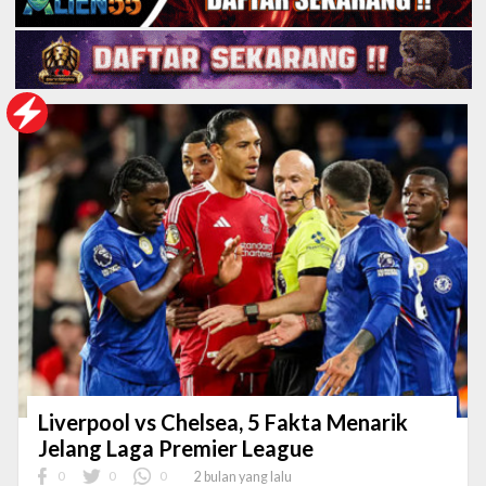
Liverpool vs Chelsea, 5 Fakta Menarik
Jelang Laga Premier League
0
0
0
2 bulan yang lalu