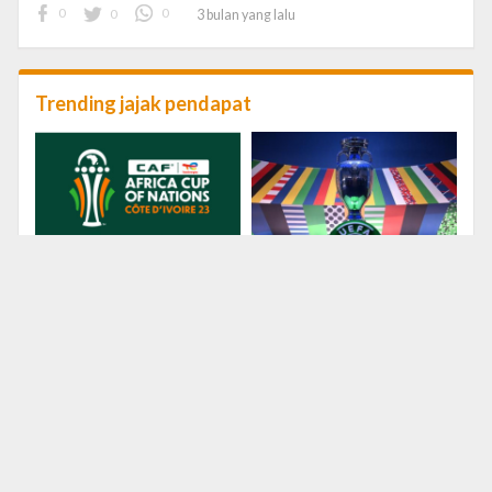
0
0
0
3 bulan yang lalu
Trending jajak pendapat
Menurut Anda, Negara
Menurut Anda, Negara
manakah yang akan
manakah yang akan
menjuarai Piala Afrika
menjuarai UEFA Euro
2023?
2024?
Hari ini Top
Postingan