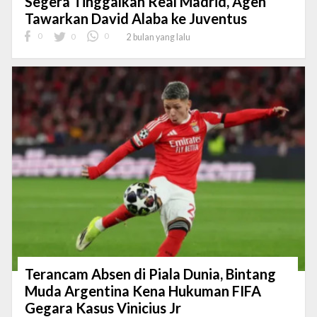
Segera Tinggalkan Real Madrid, Agen
Tawarkan David Alaba ke Juventus
0
0
0
2 bulan yang lalu
Terancam Absen di Piala Dunia, Bintang
Muda Argentina Kena Hukuman FIFA
Gegara Kasus Vinicius Jr