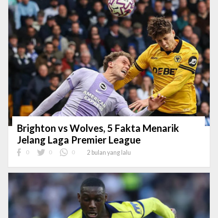
Brighton vs Wolves, 5 Fakta Menarik
Jelang Laga Premier League
0
0
0
2 bulan yang lalu