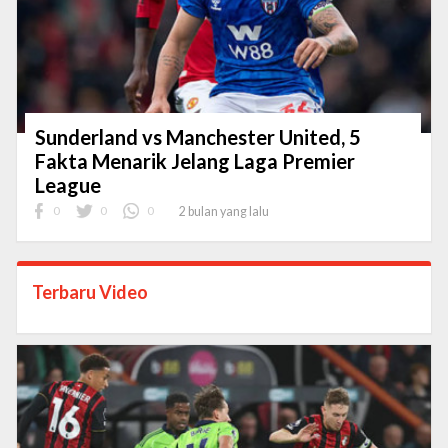
Sunderland vs Manchester United, 5
Fakta Menarik Jelang Laga Premier
League
0
0
0
2 bulan yang lalu
Terbaru Video