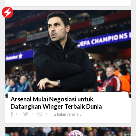
Arsenal Mulai Negosiasi untuk
Datangkan Winger Terbaik Dunia
0
0
0
2 bulan yang lalu