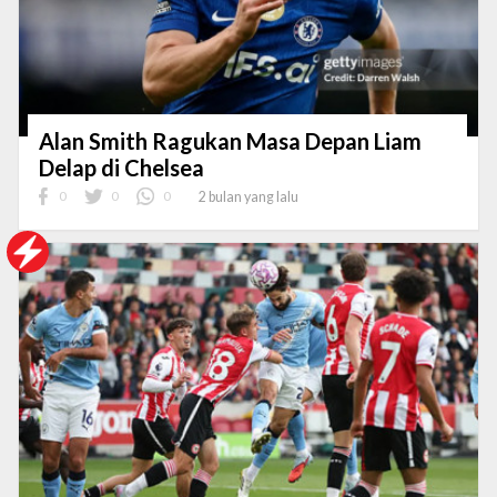
Alan Smith Ragukan Masa Depan Liam
Delap di Chelsea
0
0
0
2 bulan yang lalu